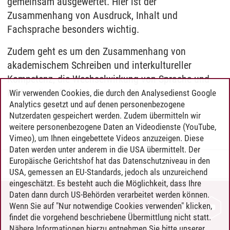
gemeinsam ausgewertet. Hier ist der
Zusammenhang von Ausdruck, Inhalt und
Fachsprache besonders wichtig.
Zudem geht es um den Zusammenhang von
akademischem Schreiben und interkultureller
Kompetenz, die Wechselwirkung von Sprache und
Kultur, die reflektiert werden soll.
Wir verwenden Cookies, die durch den Analysedienst Google
Analytics gesetzt und auf denen personenbezogene
Nutzerdaten gespeichert werden. Zudem übermitteln wir
weitere personenbezogene Daten an Videodienste (YouTube,
Vimeo), um Ihnen eingebettete Videos anzuzeigen. Diese
Daten werden unter anderem in die USA übermittelt. Der
Europäische Gerichtshof hat das Datenschutzniveau in den
International Center
/
16.07.2026
USA, gemessen an EU-Standards, jedoch als unzureichend
eingeschätzt. Es besteht auch die Möglichkeit, dass Ihre
Daten dann durch US-Behörden verarbeitet werden können.
KONTAKT
Wenn Sie auf "Nur notwendige Cookies verwenden" klicken,
findet die vorgehend beschriebene Übermittlung nicht statt.
LEUPHANA ALS ARBEITGEBER
Nähere Informationen hierzu entnehmen Sie bitte unserer