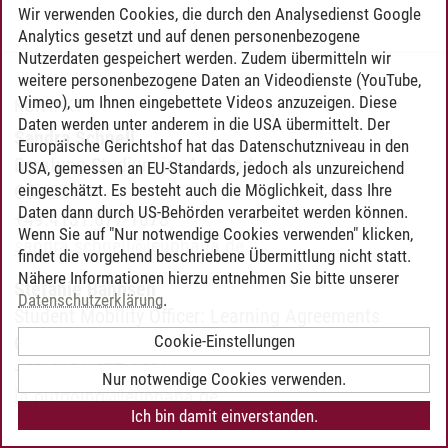
Wir verwenden Cookies, die durch den Analysedienst Google
Analytics gesetzt und auf denen personenbezogene
Nutzerdaten gespeichert werden. Zudem übermitteln wir
weitere personenbezogene Daten an Videodienste (YouTube,
Vimeo), um Ihnen eingebettete Videos anzuzeigen. Diese
KONTAKT
Daten werden unter anderem in die USA übermittelt. Der
Sandra Schnell
Europäische Gerichtshof hat das Datenschutzniveau in den
Beratung Studium im Ausland
USA, gemessen an EU-Standards, jedoch als unzureichend
eingeschätzt. Es besteht auch die Möglichkeit, dass Ihre
C5.126
Daten dann durch US-Behörden verarbeitet werden können.
+49.4131.677-1078
Wenn Sie auf "Nur notwendige Cookies verwenden" klicken,
sandra.schnell
@
leuphana.de
findet die vorgehend beschriebene Übermittlung nicht statt.
Nähere Informationen hierzu entnehmen Sie bitte unserer
Stefanie Bahnsen
Datenschutzerklärung
.
Student Mobility Officer: Learning Agreements
Cookie-Einstellungen
C5.133
+49.4131.677-1421
Nur notwendige Cookies verwenden.
la.outgoing
@
leuphana.de
Ich bin damit einverstanden.