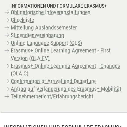
INFORMATIONEN UND FORMULARE ERASMUS+
Obligatorische Infoveranstaltungen
Checkliste
Mitteilung Auslandssemester
Stipendienvereinbarung
Online Language Support (OLS)
Erasmus+ Online Learning Agreement - First
Version (OLA FV)
Erasmus+ Online Learning Agreement - Changes
(OLA C)
Confirmation of Arrival and Departure
Antrag auf Verlängerung des Erasmus+ Mobilität
Teilnehmerbericht/Erfahrungsbericht