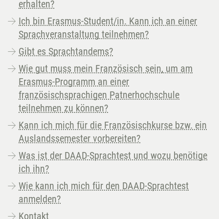
erhalten?
Ich bin Erasmus-Student/in. Kann ich an einer
Sprachveranstaltung teilnehmen?
Gibt es Sprachtandems?
Wie gut muss mein Französisch sein, um am
Erasmus-Programm an einer
französischsprachigen Patnerhochschule
teilnehmen zu können?
Kann ich mich für die Französischkurse bzw. ein
Auslandssemester vorbereiten?
Was ist der DAAD-Sprachtest und wozu benötige
ich ihn?
Wie kann ich mich für den DAAD-Sprachtest
anmelden?
Kontakt