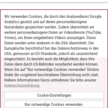
LINKS
Wir verwenden Cookies, die durch den Analysedienst Google
Analytics gesetzt und auf denen personenbezogene
Selbstlernzentrum (C 5.104)
Nutzerdaten gespeichert werden. Zudem übermitteln wir
myStudy
weitere personenbezogene Daten an Videodienste (YouTube,
Vimeo), um Ihnen eingebettete Videos anzuzeigen. Diese
Daten werden unter anderem in die USA übermittelt. Der
Europäische Gerichtshof hat das Datenschutzniveau in den
International Center
/
27.05.2025
USA, gemessen an EU-Standards, jedoch als unzureichend
eingeschätzt. Es besteht auch die Möglichkeit, dass Ihre
Daten dann durch US-Behörden verarbeitet werden können.
KONTAKT
Wenn Sie auf "Nur notwendige Cookies verwenden" klicken,
findet die vorgehend beschriebene Übermittlung nicht statt.
LEUPHANA ALS ARBEITGEBER
Nähere Informationen hierzu entnehmen Sie bitte unserer
INTRANET
Datenschutzerklärung
.
IMPRESSUM
Cookie-Einstellungen
DATENSCHUTZ
BARRIEREFREIHEIT
Nur notwendige Cookies verwenden.