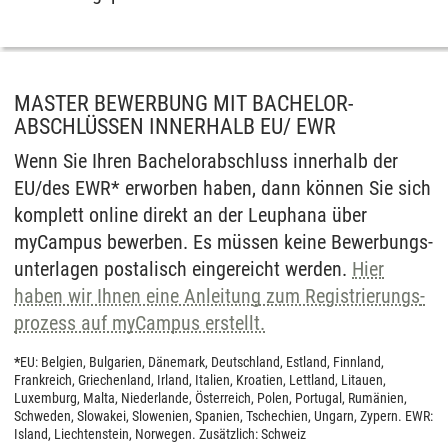
MASTER BEWERBUNG MIT BACHELOR-
ABSCHLÜSSEN INNERHALB EU/ EWR
Wenn Sie Ihren Bachelor­abschluss inner­halb der
EU/des EWR* erworben haben, dann können Sie sich
komplett online direkt an der Leuphana über
myCampus bewer­ben. Es müssen keine Be­werbungs­
unter­lagen postalisch einge­reicht werden.
Hier
haben wir Ihnen eine Anleitung zum Regis­trierungs­
pro­zess auf myCampus erstellt.
*
EU: Belgien, Bulgarien, Dänemark, Deutschland, Estland, Finnland,
Frankreich, Griechenland, Irland, Italien, Kroatien, Lettland, Litauen,
Luxemburg, Malta, Niederlande, Österreich, Polen, Portugal, Rumänien,
Schweden, Slowakei, Slowenien, Spanien, Tschechien, Ungarn, Zypern. EWR:
Island, Liechtenstein, Norwegen. Zusätzlich: Schweiz