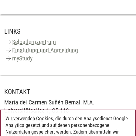
LINKS
Selbstlernzentrum
Einstufung und Anmeldung
myStudy
KONTAKT
Maria del Carmen Suñén Bernal, M.A.
Universitätsallee 1, C5.113
21335 Lüneburg
Wir verwenden Cookies, die durch den Analysedienst Google
Analytics gesetzt und auf denen personenbezogene
Fon +49.4131.677-2283
Nutzerdaten gespeichert werden. Zudem übermitteln wir
maricarmen.sunen-bernal
@
leuphana.de