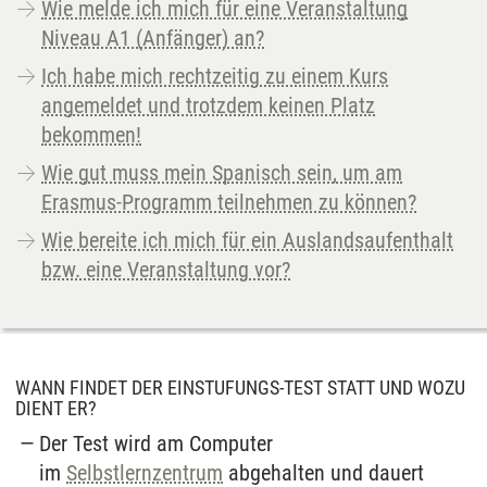
Wie melde ich mich für eine Veranstaltung
Niveau A1 (Anfänger) an?
Ich habe mich rechtzeitig zu einem Kurs
angemeldet und trotzdem keinen Platz
bekommen!
Wie gut muss mein Spanisch sein, um am
Erasmus-Programm teilnehmen zu können?
Wie bereite ich mich für ein Auslandsaufenthalt
bzw. eine Veranstaltung vor?
WANN FINDET DER EINSTUFUNGS-TEST STATT UND WOZU
DIENT ER?
Der Test wird am Computer
im
Selbstlernzentrum
abgehalten und dauert