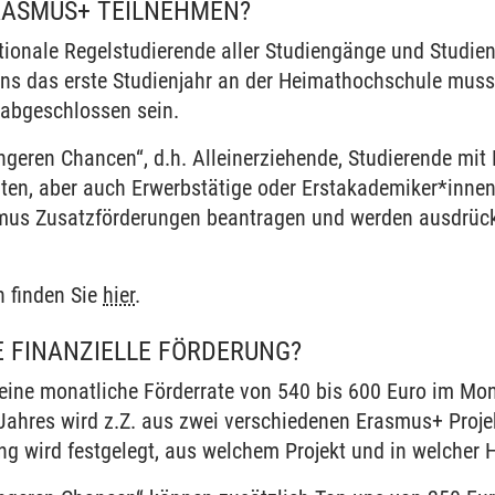
RASMUS+ TEILNEHMEN?
tionale Regelstudierende aller Studiengänge und Studi
ns das erste Studienjahr an der Heimathochschule muss 
 abgeschlossen sein.
ingeren Chancen“, d.h. Alleinerziehende, Studierende mi
ten, aber auch Erwerbstätige oder Erstakademiker*innen
us Zusatzförderungen beantragen und werden ausdrückli
n finden Sie
hier
.
IE FINANZIELLE FÖRDERUNG?
 eine monatliche Förderrate von 540 bis 600 Euro im Mona
ahres wird z.Z. aus zwei verschiedenen Erasmus+ Projekt
ng wird festgelegt, aus welchem Projekt und in welcher 