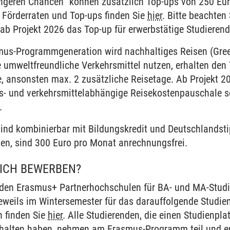
ingeren Chancen“ können zusätzlich Top-ups von 250 Eu
 Förderraten und Top-ups finden Sie
hier
. Bitte beachten
ab Projekt 2026 das Top-up für erwerbstätige Studierende
smus-Programmgeneration wird nachhaltiges Reisen (Green
 umweltfreundliche Verkehrsmittel nutzen, erhalten den 
e, ansonsten max. 2 zusätzliche Reisetage. Ab Projekt 2
s- und verkehrsmittelabhängige Reisekostenpauschale s
.
ind kombinierbar mit Bildungskredit und Deutschlandstip
en, sind 300 Euro pro Monat anrechnungsfrei.
ICH BEWERBEN?
 den Erasmus+ Partnerhochschulen für BA- und MA-Stud
jeweils im Wintersemester für das darauffolgende Studie
n finden Sie
hier
. Alle Studierenden, die einen Studienpl
rhalten haben, nehmen am Erasmus-Programm teil und er