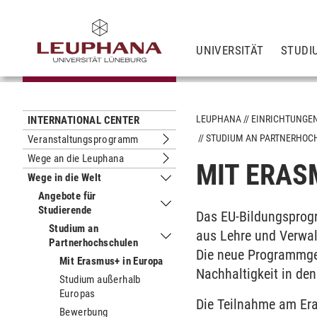
UNIVERSITÄT
STUDI
LEUPHANA
EINRICHTUNGE
INTERNATIONAL CENTER
STUDIUM AN PARTNERHOC
Veranstaltungsprogramm
Untermenu Veranstaltungsprogram
Wege an die Leuphana
MIT ERAS
Untermenu Wege an die Leuphana
Wege in die Welt
Untermenu Wege in die Welt
Angebote für
Studierende
Untermenu Angebote für Studierend
Das EU-Bildungsprogr
Studium an
aus Lehre und Verwal
Partnerhochschulen
Untermenu Studium an Partnerhochs
Die neue Programmgen
Mit Erasmus+ in Europa
Nachhaltigkeit in de
Studium außerhalb
Europas
Die Teilnahme am Era
Bewerbung