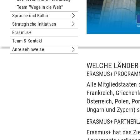
Team "Wege in die Welt"
Sprache und Kultur
Untermenu Sprache und Kultur
Strategische Initiativen
Untermenu Strategische Initiativen
Erasmus+
Team & Kontakt
Anreisehinweise
Untermenu Anreisehinweise
WELCHE LÄNDER
ERASMUS+ PROGRAM
Alle Mitgliedstaaten 
Frankreich, Griechenl
Österreich, Polen, P
Ungarn und Zypern) s
ERASMUS+ PARTNERL
Erasmus+ hat das Zie