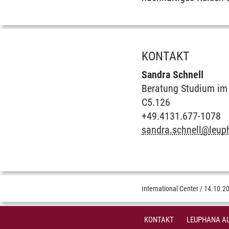
KONTAKT
Sandra Schnell
Beratung Studium im
C5.126
+49.4131.677-1078
sandra.schnell
@
leup
International Center
/
14.10.2
KONTAKT
LEUPHANA AL