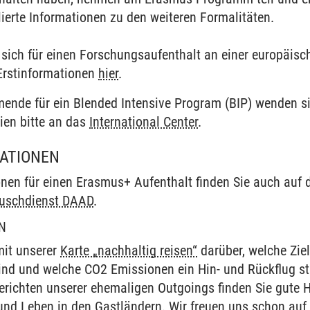
lierte Informationen zu den weiteren Formalitäten.
 sich für einen Forschungsaufenthalt an einer europäisc
 Erstinformationen
hier
.
mende für ein Blended Intensive Program (BIP) wenden si
rien bitte an das
International Center
.
MATIONEN
onen für einen Erasmus+ Aufenthalt finden Sie auch auf
uschdienst DAAD
.
N
mit unserer
Karte „nachhaltig reisen“
darüber, welche Zie
ind und welche CO2 Emissionen ein Hin- und Rückflug s
berichten unserer ehemaligen Outgoings finden Sie gut
und Leben in den Gastländern. Wir freuen uns schon auf 