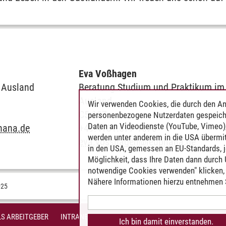
Eva Voßhagen
 Ausland
Beratung Studium und Praktikum im
Ausland
Wir verwenden Cookies, die durch den An
C5.127
personenbezogene Nutzerdaten gespeich
Daten an Videodienste (YouTube, Vimeo),
hana.de
+49.4131.677-1073
werden unter anderem in die USA übermit
eva.vosshagen
@
leuphana.de
in den USA, gemessen an EU-Standards, j
Möglichkeit, dass Ihre Daten dann durch
notwendige Cookies verwenden" klicken, f
Nähere Informationen hierzu entnehmen S
025
S ARBEITGEBER
INTRANET
IMPRESSUM
DATENSCHUTZ
BARR
Ich bin damit einverstanden.