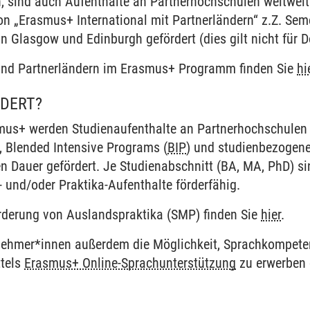
, sind auch Aufenthalte an Partnerhochschulen weltweit
 „Erasmus+ International mit Partnerländern“ z.Z. Sem
 in Glasgow und Edinburgh gefördert (dies gilt nicht fü
und Partnerländern im Erasmus+ Programm finden Sie
hi
RDERT?
us+ werden Studienaufenthalte an Partnerhochschulen 
, Blended Intensive Programs (
BIP
) und studienbezogene
 Dauer gefördert. Je Studienabschnitt (BA, MA, PhD) si
 und/oder Praktika-Aufenthalte förderfähig.
rderung von Auslandspraktika (SMP) finden Sie
hier
.
nehmer*innen außerdem die Möglichkeit, Sprachkompete
ttels
Erasmus+ Online-Sprachunterstützung
zu erwerben 