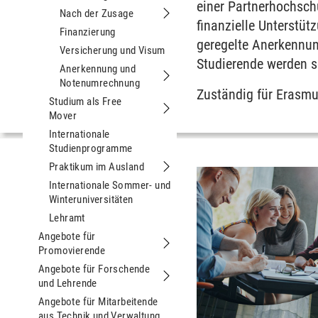
einer Partnerhochsch
Nach der Zusage
Untermenu Nach der Zusage
finanzielle Unterstü
Finanzierung
geregelte Anerkennun
Versicherung und Visum
Studierende werden s
Anerkennung und
Notenumrechnung
Untermenu Anerkennung und Noten
Zuständig für Erasmu
Studium als Free
Mover
Untermenu Studium als Free Mover
Internationale
Studienprogramme
Praktikum im Ausland
Untermenu Praktikum im Ausland
Internationale Sommer- und
Winteruniversitäten
Lehramt
Angebote für
Promovierende
Untermenu Angebote für Promovier
Angebote für Forschende
und Lehrende
Untermenu Angebote für Forschende
Angebote für Mitarbeitende
aus Technik und Verwaltung