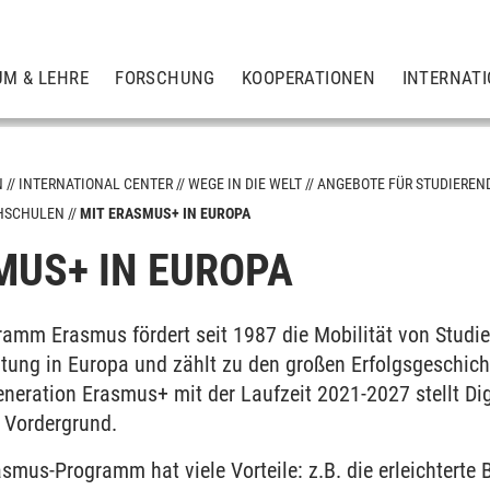
UM & LEHRE
FORSCHUNG
KOOPERATIONEN
INTERNAT
N
INTERNATIONAL CENTER
WEGE IN DIE WELT
ANGEBOTE FÜR STUDIEREN
HSCHULEN
MIT ERASMUS+ IN EUROPA
m
MUS+ IN EUROPA
e
amm Erasmus fördert seit 1987 die Mobilität von Stud
tung in Europa und zählt zu den großen Erfolgsgeschich
chulen
eration Erasmus+ mit der Laufzeit 2021-2027 stellt Digi
n Vordergrund.
smus-Programm hat viele Vorteile: z.B. die erleichtert