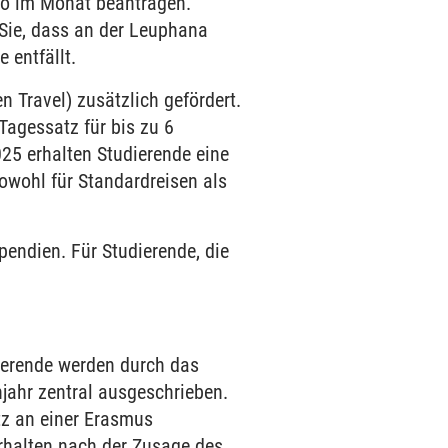
ro im Monat beantragen.
 Sie, dass an der Leuphana
 entfällt.
 Travel) zusätzlich gefördert.
Tagessatz für bis zu 6
025 erhalten Studierende eine
owohl für Standardreisen als
endien. Für Studierende, die
ierende werden durch das
njahr zentral ausgeschrieben.
atz an einer Erasmus
halten nach der Zusage des