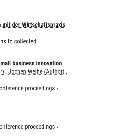
 mit der Wirtschaftspraxis
ns to collected
small business innovation
r)
,
Jochen Weihe (Author)
,
 conference proceedings
›
 conference proceedings
›