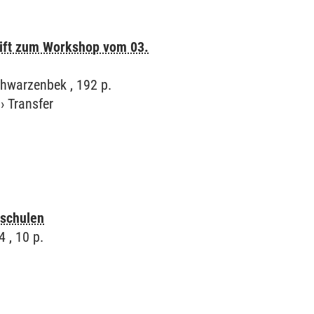
hrift zum Workshop vom 03.
hwarzenbek , 192 p.
›
Transfer
hschulen
4 , 10 p.