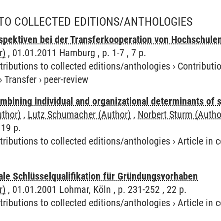
TO COLLECTED EDITIONS/ANTHOLOGIES
pektiven bei der Transferkooperation von Hochschulen
r)
, 01.01.2011 Hamburg , p. 1-7 , 7 p.
tributions to collected editions/anthologies
›
Contributio
›
Transfer
›
peer-review
bining individual and organizational determinants of 
uthor)
,
Lutz Schumacher (Author)
,
Norbert Sturm (Autho
 19 p.
tributions to collected editions/anthologies
›
Article in
ale Schlüsselqualifikation für Gründungsvorhaben
r)
, 01.01.2001 Lohmar, Köln , p. 231-252 , 22 p.
tributions to collected editions/anthologies
›
Article in