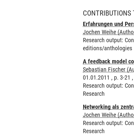
CONTRIBUTIONS 
Erfahrungen und Pers
Jochen Weihe (Autho
Research output
:
Con
editions/anthologies
A feedback model com
Sebastian Fischer (A
01.01.2011 , p. 3-21 ,
Research output
:
Con
Research
Networking als zentr
Jochen Weihe (Autho
Research output
:
Con
Research