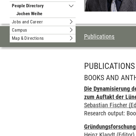
Submenu Sustainable University
People Directory
Submenu People Directory
Jochen Weihe
Jobs and Career
Submenu Jobs and Career
Campus
Submenu Campus
TABLE OF CON
Publications
Map & Directions
Submenu Map & Directions
PUBLICATIONS
BOOKS AND ANT
Die Dynamisierung d
zum Auftakt der Lüne
Sebastian Fischer (Ed
Research output
:
Boo
Gründungsforschungs
Heinz Klandt (Editor)