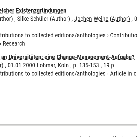
eicher Existenzgründungen
hor) , Silke Schüler (Author) ,
Jochen Weihe (Author)
, 
tributions to collected editions/anthologies
›
Contributio
›
Research
 an Universitäten: eine Change-Management-Aufgabe?
r)
, 01.01.2000 Lohmar, Köln , p. 135-153 , 19 p.
tributions to collected editions/anthologies
›
Article in