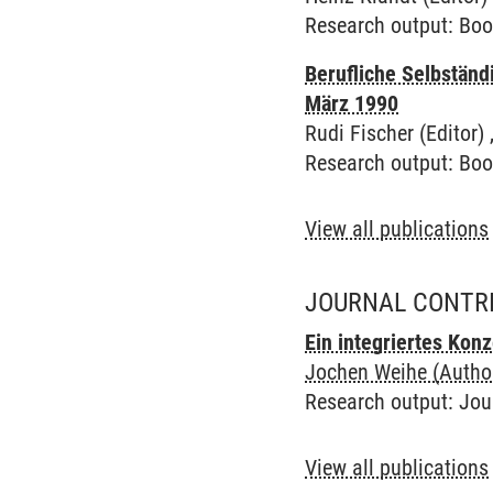
Research output
:
Boo
Berufliche Selbständ
März 1990
Rudi Fischer (Editor) 
Research output
:
Boo
View all publications
JOURNAL CONTR
Ein integriertes Ko
Jochen Weihe (Autho
Research output
:
Jou
View all publications