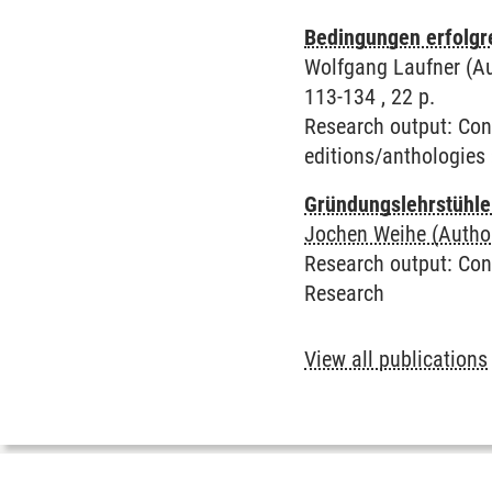
Bedingungen erfolgr
Wolfgang Laufner (Aut
113-134 , 22 p.
Research output
:
Con
editions/anthologies
Gründungslehrstühle
Jochen Weihe (Autho
Research output
:
Con
Research
View all publications