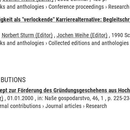
ks and anthologies
›
Conference proceedings
›
Research
igkeit als "verlockende" Karrierealternative: Begleitsc
,
Norbert Sturm (Editor)
,
Jochen Weihe (Editor)
, 1990 Sc
ks and anthologies
›
Collected editions and anthologies
IBUTIONS
nzept zur Förderung des Gründungsgeschehens aus Hoc
r)
, 01.01.2000 , in: Naše gospodarstvo, 46, 1 , p. 225-23
rnal contributions
›
Journal articles
›
Research