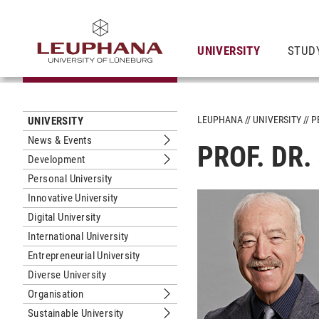
UNIVERSITY
STUD
LEUPHANA
UNIVERSITY
P
UNIVERSITY
News & Events
PROF. DR
Submenu News & Events
Development
Submenu Development
Personal University
Innovative University
Digital University
International University
Entrepreneurial University
Diverse University
Organisation
Submenu Organisation
Sustainable University