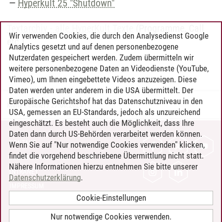
Hyperkult 25 "Shutdown"
Textarchiv - alle HyperKult Texte
(Programme, Call
Wir verwenden Cookies, die durch den Analysedienst Google
etc.)
Analytics gesetzt und auf denen personenbezogene
Nutzerdaten gespeichert werden. Zudem übermitteln wir
weitere personenbezogene Daten an Videodienste (YouTube,
Vimeo), um Ihnen eingebettete Videos anzuzeigen. Diese
Daten werden unter anderem in die USA übermittelt. Der
Europäische Gerichtshof hat das Datenschutzniveau in den
Malte Pelleter
/
27.06.2024
USA, gemessen an EU-Standards, jedoch als unzureichend
eingeschätzt. Es besteht auch die Möglichkeit, dass Ihre
Daten dann durch US-Behörden verarbeitet werden können.
KONTAKT
Wenn Sie auf "Nur notwendige Cookies verwenden" klicken,
findet die vorgehend beschriebene Übermittlung nicht statt.
LEUPHANA ALS ARBEITGEBER
Nähere Informationen hierzu entnehmen Sie bitte unserer
INTRANET
Datenschutzerklärung
.
IMPRESSUM
Cookie-Einstellungen
DATENSCHUTZ
BARRIEREFREIHEIT
Nur notwendige Cookies verwenden.