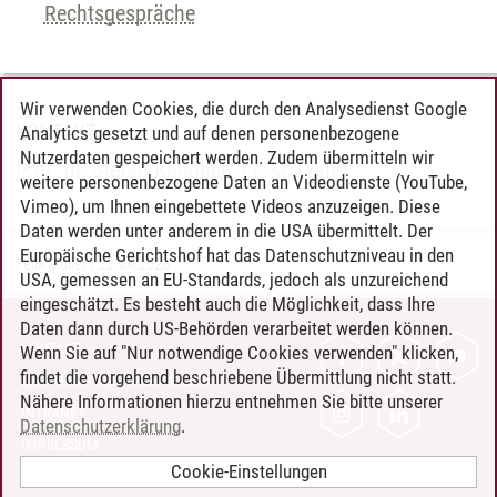
Rechtsgespräche
Wir verwenden Cookies, die durch den Analysedienst Google
KONTAKT
Analytics gesetzt und auf denen personenbezogene
Nutzerdaten gespeichert werden. Zudem übermitteln wir
Prof. Dr. Stefan Klingbeil, LL.M. (Yale)
weitere personenbezogene Daten an Videodienste (YouTube,
Vimeo), um Ihnen eingebettete Videos anzuzeigen. Diese
Daten werden unter anderem in die USA übermittelt. Der
Europäische Gerichtshof hat das Datenschutzniveau in den
Felix Müller
/
22.04.2026
USA, gemessen an EU-Standards, jedoch als unzureichend
eingeschätzt. Es besteht auch die Möglichkeit, dass Ihre
Daten dann durch US-Behörden verarbeitet werden können.
KONTAKT
Wenn Sie auf "Nur notwendige Cookies verwenden" klicken,
findet die vorgehend beschriebene Übermittlung nicht statt.
LEUPHANA ALS ARBEITGEBER
Nähere Informationen hierzu entnehmen Sie bitte unserer
INTRANET
Datenschutzerklärung
.
IMPRESSUM
Cookie-Einstellungen
DATENSCHUTZ