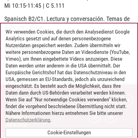
Mi 10:15-11:45 | C 5.111
Spanisch B2/C1. Lectura y conversación. Temas de
América Latina.
Wir verwenden Cookies, die durch den Analysedienst Google
Mo 14:15-17:45 | C 14.103
Analytics gesetzt und auf denen personenbezogene
Nutzerdaten gespeichert werden. Zudem übermitteln wir
Anmeldung:
über
myStudy
weitere personenbezogene Daten an Videodienste (YouTube,
Vimeo), um Ihnen eingebettete Videos anzuzeigen. Diese
Daten werden unter anderem in die USA übermittelt. Der
Europäische Gerichtshof hat das Datenschutzniveau in den
International Center
/
07.04.2026
USA, gemessen an EU-Standards, jedoch als unzureichend
eingeschätzt. Es besteht auch die Möglichkeit, dass Ihre
Daten dann durch US-Behörden verarbeitet werden können.
KONTAKT
Wenn Sie auf "Nur notwendige Cookies verwenden" klicken,
findet die vorgehend beschriebene Übermittlung nicht statt.
LEUPHANA ALS ARBEITGEBER
Nähere Informationen hierzu entnehmen Sie bitte unserer
INTRANET
Datenschutzerklärung
.
IMPRESSUM
Cookie-Einstellungen
DATENSCHUTZ