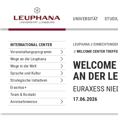
UNIVERSITÄT
STUDI
LEUPHANA
EINRICHTUNGE
INTERNATIONAL CENTER
WELCOME CENTER TREFFE
Veranstaltungsprogramm
Untermenu Veranstaltungsprogram
Wege an die Leuphana
WELCOME 
Untermenu Wege an die Leuphana
Wege in die Welt
Untermenu Wege in die Welt
AN DER L
Sprache und Kultur
Untermenu Sprache und Kultur
Strategische Initiativen
Untermenu Strategische Initiativen
EURAXESS NIE
Erasmus+
Team & Kontakt
17.06.2026
Anreisehinweise
Untermenu Anreisehinweise