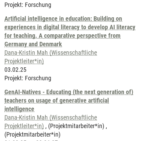
Projekt
:
Forschung
Artificial intelligence in education: Building on
experiences in digital literacy to develop AI literacy
for teaching. A comparative perspective from
Germany and Denmark
Dana-Kristin Mah (Wissenschaftliche
Projektleiter*in)
03.02.25
Projekt
:
Forschung
GenAI-Natives - Educating (the next generation of)
teachers on usage of generative artificial
intelligence
Dana-Kristin Mah (Wissenschaftliche
Projektleiter*in)
, (Projektmitarbeiter*in) ,
(Projektmitarbeiter*in)