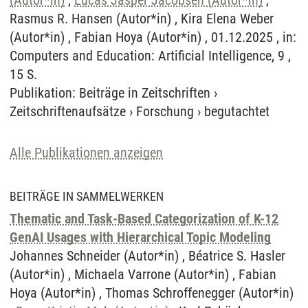
(Autor*in)
,
Lucas Jasper Jacobsen (Autor*in)
,
Rasmus R. Hansen (Autor*in) , Kira Elena Weber
(Autor*in) , Fabian Hoya (Autor*in) , 01.12.2025 , in:
Computers and Education: Artificial Intelligence, 9 ,
15 S.
Publikation
:
Beiträge in Zeitschriften
›
Zeitschriftenaufsätze
›
Forschung
›
begutachtet
Alle Publikationen anzeigen
BEITRÄGE IN SAMMELWERKEN
Thematic and Task-Based Categorization of K-12
GenAI Usages with Hierarchical Topic Modeling
Johannes Schneider (Autor*in) , Béatrice S. Hasler
(Autor*in) , Michaela Varrone (Autor*in) , Fabian
Hoya (Autor*in) , Thomas Schroffenegger (Autor*in)