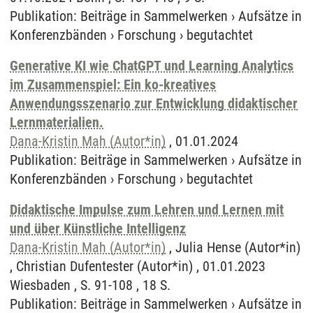
Publikation
:
Beiträge in Sammelwerken
›
Aufsätze in
Konferenzbänden
›
Forschung
›
begutachtet
Generative KI wie ChatGPT und Learning Analytics
im Zusammenspiel: Ein ko-kreatives
Anwendungsszenario zur Entwicklung didaktischer
Lernmaterialien.
Dana-Kristin Mah (Autor*in)
, 01.01.2024
Publikation
:
Beiträge in Sammelwerken
›
Aufsätze in
Konferenzbänden
›
Forschung
›
begutachtet
Didaktische Impulse zum Lehren und Lernen mit
und über Künstliche Intelligenz
Dana-Kristin Mah (Autor*in)
, Julia Hense (Autor*in)
, Christian Dufentester (Autor*in) , 01.01.2023
Wiesbaden , S. 91-108 , 18 S.
Publikation
:
Beiträge in Sammelwerken
›
Aufsätze in