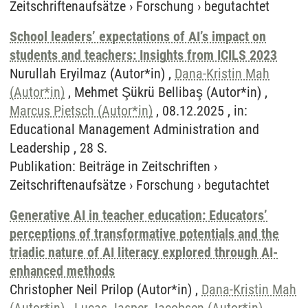
Zeitschriftenaufsätze
›
Forschung
›
begutachtet
School leaders’ expectations of AI’s impact on
students and teachers: Insights from ICILS 2023
Nurullah Eryilmaz (Autor*in) ,
Dana-Kristin Mah
(Autor*in)
, Mehmet Şükrü Bellibaş (Autor*in) ,
Marcus Pietsch (Autor*in)
, 08.12.2025 , in:
Educational Management Administration and
Leadership , 28 S.
Publikation
:
Beiträge in Zeitschriften
›
Zeitschriftenaufsätze
›
Forschung
›
begutachtet
Generative AI in teacher education: Educators’
perceptions of transformative potentials and the
triadic nature of AI literacy explored through AI-
enhanced methods
Christopher Neil Prilop (Autor*in) ,
Dana-Kristin Mah