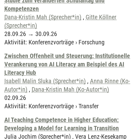
Studie zum veränderten Schulalltag und
Kompetenzen
Dana-Kristin Mah (Sprecher*in)
,
Gitte Köllner
(Sprecher*in)
28.09.26
→
30.09.26
Aktivität
:
Konferenzvorträge
›
Forschung
Zwischen Offenheit und Steuerung: Institutionelle
Verankerung von AI Literacy am Beispiel des AI
Literacy Hub
Isabell Malin Sluka (Sprecher*in)
,
Anna Rinne (Ko-
Autor*in)
,
Dana-Kristin Mah (Ko-Autor*in)
02.09.26
Aktivität
:
Konferenzvorträge
›
Transfer
AI Teaching Competence in Higher Education:
Developing a Model for Learning in Transition
Julia Jochim (Sprecher*in) , Vera Lenz-Kesekamp