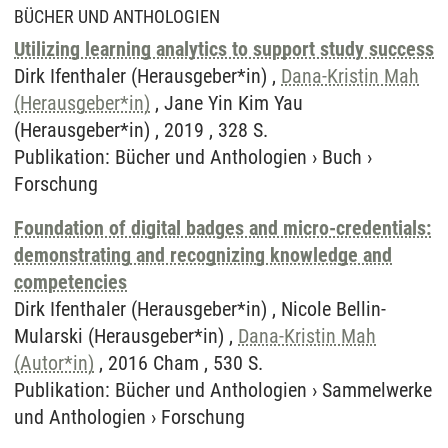
BÜCHER UND ANTHOLOGIEN
Utilizing learning analytics to support study success
Dirk Ifenthaler (Herausgeber*in) ,
Dana-Kristin Mah
(Herausgeber*in)
, Jane Yin Kim Yau
(Herausgeber*in) , 2019 , 328 S.
Publikation
:
Bücher und Anthologien
›
Buch
›
Forschung
Foundation of digital badges and micro-credentials:
demonstrating and recognizing knowledge and
competencies
Dirk Ifenthaler (Herausgeber*in) , Nicole Bellin-
Mularski (Herausgeber*in) ,
Dana-Kristin Mah
(Autor*in)
, 2016 Cham , 530 S.
Publikation
:
Bücher und Anthologien
›
Sammelwerke
und Anthologien
›
Forschung