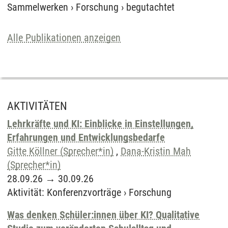
Sammelwerken
›
Forschung
›
begutachtet
Alle Publikationen anzeigen
AKTIVITÄTEN
Lehrkräfte und KI: Einblicke in Einstellungen,
Erfahrungen und Entwicklungsbedarfe
Gitte Köllner (Sprecher*in)
,
Dana-Kristin Mah
(Sprecher*in)
28.09.26
→
30.09.26
Aktivität
:
Konferenzvorträge
›
Forschung
Was denken Schüler:innen über KI? Qualitative