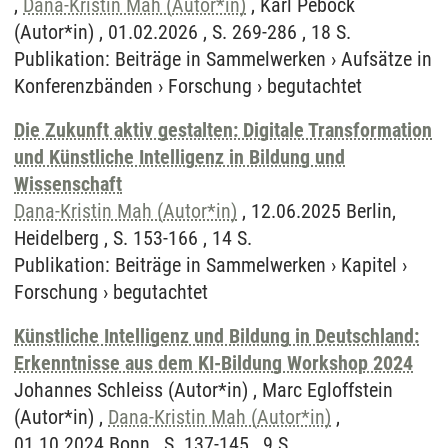
,
Dana-Kristin Mah (Autor*in)
, Karl Peböck
(Autor*in) , 01.02.2026 , S. 269-286 , 18 S.
Publikation
:
Beiträge in Sammelwerken
›
Aufsätze in
Konferenzbänden
›
Forschung
›
begutachtet
Die Zukunft aktiv gestalten: Digitale Transformation
und Künstliche Intelligenz in Bildung und
Wissenschaft
Dana-Kristin Mah (Autor*in)
, 12.06.2025 Berlin,
Heidelberg , S. 153-166 , 14 S.
Publikation
:
Beiträge in Sammelwerken
›
Kapitel
›
Forschung
›
begutachtet
Künstliche Intelligenz und Bildung in Deutschland:
Erkenntnisse aus dem KI-Bildung Workshop 2024
Johannes Schleiss (Autor*in) , Marc Egloffstein
(Autor*in) ,
Dana-Kristin Mah (Autor*in)
,
01.10.2024 Bonn , S. 137-145 , 9 S.