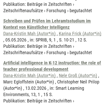
Publikation
:
Beiträge in Zeitschriften
›
Zeitschriftenaufsätze
›
Forschung
›
begutachtet
Schreiben und Prüfen im Lehramtsstudium im
Kontext von Künstlicher Intelligenz
Dana-Kristin Mah (Autor*in)
,
Karina Frick (Autor*in)
, 05.05.2026 , in: SPRIB, 9, 1 , S. 10-21 , 12 S.
Publikation
:
Beiträge in Zeitschriften
›
Zeitschriftenaufsätze
›
Forschung
›
begutachtet
Artificial intelligence in K-12 instruction: the role of
teacher professional development
Dana-Kristin Mah (Autor*in)
,
Nele Groß (Autor*in)
,
Marc Egloffstein (Autor*in) , Christopher Neil Prilop
(Autor*in) , 13.02.2026 , in: Smart Learning
Environments, 13, 1 , 15 S.
Publikation
:
Beiträge in Zeitschriften
›