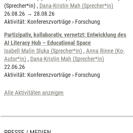
(Sprecher*in) ,
Dana-Kristin Mah (Sprecher*in)
26.08.26
→
28.08.26
Aktivität
:
Konferenzvorträge
›
Forschung
Partizipativ, kollaborativ, vernetzt: Entwicklung des
AI Literacy Hub – Educational Space
Isabell Malin Sluka (Sprecher*in)
,
Anna Rinne (Ko-
Autor*in)
,
Dana-Kristin Mah (Sprecher*in)
22.06.26
Aktivität
:
Konferenzvorträge
›
Forschung
Alle Aktivitäten anzeigen
PRESSE / MEDIEN