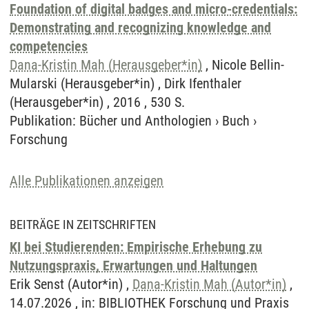
Foundation of digital badges and micro-credentials:
Demonstrating and recognizing knowledge and
competencies
Dana-Kristin Mah (Herausgeber*in)
, Nicole Bellin-
Mularski (Herausgeber*in) , Dirk Ifenthaler
(Herausgeber*in) , 2016 , 530 S.
Publikation
:
Bücher und Anthologien
›
Buch
›
Forschung
Alle Publikationen anzeigen
BEITRÄGE IN ZEITSCHRIFTEN
KI bei Studierenden: Empirische Erhebung zu
Nutzungspraxis, Erwartungen und Haltungen
Erik Senst (Autor*in) ,
Dana-Kristin Mah (Autor*in)
,
14.07.2026 , in: BIBLIOTHEK Forschung und Praxis