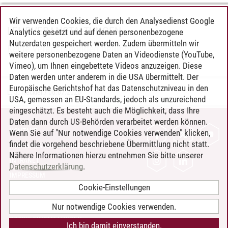
Wir verwenden Cookies, die durch den Analysedienst Google
LEHRVERANSTALTUNGEN
Analytics gesetzt und auf denen personenbezogene
Nutzerdaten gespeichert werden. Zudem übermitteln wir
Keine Veranstaltungen gefunden.
weitere personenbezogene Daten an Videodienste (YouTube,
Vimeo), um Ihnen eingebettete Videos anzuzeigen. Diese
Daten werden unter anderem in die USA übermittelt. Der
Europäische Gerichtshof hat das Datenschutzniveau in den
L. J. Heckler
/
06.07.2026
USA, gemessen an EU-Standards, jedoch als unzureichend
eingeschätzt. Es besteht auch die Möglichkeit, dass Ihre
Daten dann durch US-Behörden verarbeitet werden können.
KONTAKT
Wenn Sie auf "Nur notwendige Cookies verwenden" klicken,
findet die vorgehend beschriebene Übermittlung nicht statt.
LEUPHANA ALS ARBEITGEBER
Nähere Informationen hierzu entnehmen Sie bitte unserer
INTRANET
Datenschutzerklärung
.
IMPRESSUM
Cookie-Einstellungen
DATENSCHUTZ
BARRIEREFREIHEIT
Nur notwendige Cookies verwenden.
COOKIE-EINSTELLUNGEN
Ich bin damit einverstanden.