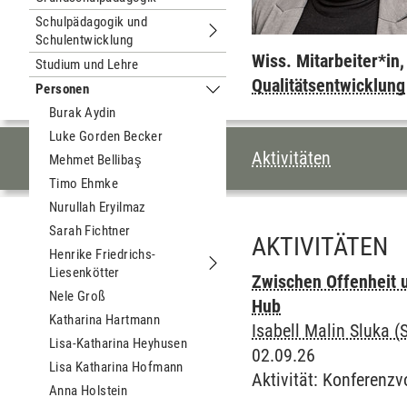
Schulpädagogik und
Schulentwicklung
Untermenu Schulpädagogik und Schu
Wiss. Mitarbeiter*in
Studium und Lehre
Qualitätsentwicklung
Personen
Untermenu Personen
Burak Aydin
Luke Gorden Becker
INHALTSVERZEI
Aktivitäten
Mehmet Bellibaş
Timo Ehmke
Nurullah Eryilmaz
Sarah Fichtner
AKTIVITÄTEN
Henrike Friedrichs-
Liesenkötter
Untermenu Henrike Friedrichs-Liesen
Zwischen Offenheit u
Nele Groß
Hub
Katharina Hartmann
Isabell Malin Sluka (
Lisa-Katharina Heyhusen
02.09.26
Lisa Katharina Hofmann
Aktivität
:
Konferenzv
Anna Holstein