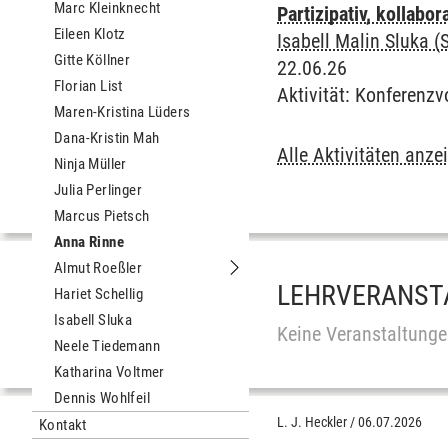
Marc Kleinknecht
Partizipativ, kollabo
Eileen Klotz
Isabell Malin Sluka (
Gitte Köllner
22.06.26
Florian List
Aktivität
:
Konferenzv
Maren-Kristina Lüders
Dana-Kristin Mah
Alle Aktivitäten anze
Ninja Müller
Julia Perlinger
Marcus Pietsch
Anna Rinne
Almut Roeßler
Untermenu Almut Roeßler
LEHRVERANST
Hariet Schellig
Isabell Sluka
Keine Veranstaltunge
Neele Tiedemann
Katharina Voltmer
Dennis Wohlfeil
L. J. Heckler
/
06.07.2026
Kontakt