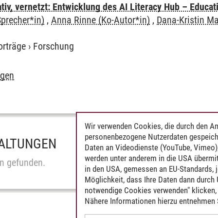
rativ, vernetzt: Entwicklung des AI Literacy Hub – Educa
Sprecher*in)
,
Anna Rinne (Ko-Autor*in)
,
Dana-Kristin Ma
orträge
›
Forschung
igen
Wir verwenden Cookies, die durch den An
personenbezogene Nutzerdaten gespeich
ALTUNGEN
Daten an Videodienste (YouTube, Vimeo),
werden unter anderem in die USA übermit
n gefunden.
in den USA, gemessen an EU-Standards, j
Möglichkeit, dass Ihre Daten dann durch
notwendige Cookies verwenden" klicken, f
Nähere Informationen hierzu entnehmen S