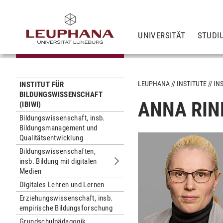
UNIVERSITÄT
STUDI
LEUPHANA
INSTITUTE
IN
INSTITUT FÜR
BILDUNGSWISSENSCHAFT
ANNA RIN
(IBIWI)
Bildungswissenschaft, insb.
Bildungsmanagement und
Qualitätsentwicklung
Bildungswissenschaften,
insb. Bildung mit digitalen
Untermenu Bildungswissenschaften, in
Medien
Digitales Lehren und Lernen
Erziehungswissenschaft, insb.
empirische Bildungsforschung
Grundschulpädagogik