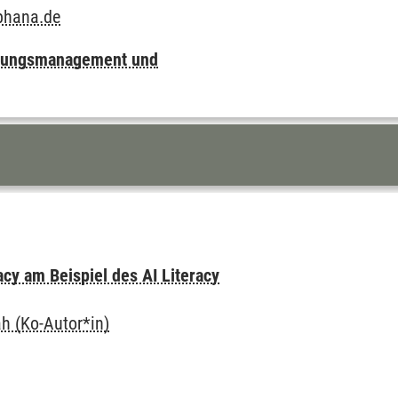
phana.de
ildungsmanagement und
cy am Beispiel des AI Literacy
h (Ko-Autor*in)