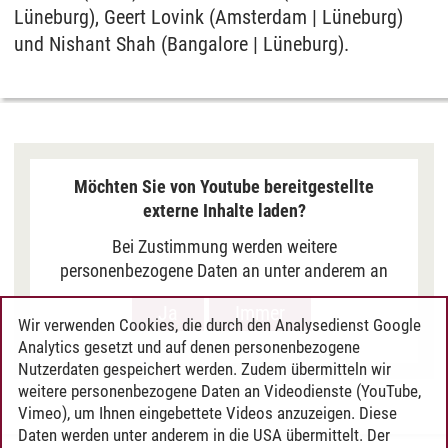
Lüneburg), Geert Lovink (Amsterdam | Lüneburg)
und Nishant Shah (Bangalore | Lüneburg).
Möchten Sie von Youtube bereitgestellte
externe Inhalte laden?
Bei Zustimmung werden weitere
personenbezogene Daten an unter anderem an
Google in den USA übermittelt, um Ihnen Youtube-
Ja
Immer
Videos anzuzeigen. Der Europäische Gerichtshof
Wir verwenden Cookies, die durch den Analysedienst Google
hat das Datenschutzniveau in den USA, gemessen
Analytics gesetzt und auf denen personenbezogene
an EU-Standards, jedoch als unzureichend
Nutzerdaten gespeichert werden. Zudem übermitteln wir
eingeschätzt. Es besteht auch die Möglichkeit,
weitere personenbezogene Daten an Videodienste (YouTube,
Vimeo), um Ihnen eingebettete Videos anzuzeigen. Diese
dass Ihre Daten dann durch US-Behörden
Daten werden unter anderem in die USA übermittelt. Der
verarbeitet werden können. Klicken Sie auf „Ja“