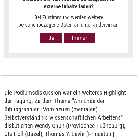
externe Inhalte laden?
Bei Zustimmung werden weitere
personenbezogene Daten an unter anderem an
Google in den USA übermittelt, um Ihnen Youtube-
Ja
Immer
Videos anzuzeigen. Der Europäische Gerichtshof
hat das Datenschutzniveau in den USA, gemessen
an EU-Standards, jedoch als unzureichend
eingeschätzt. Es besteht auch die Möglichkeit,
dass Ihre Daten dann durch US-Behörden
verarbeitet werden können. Klicken Sie auf „Ja“
erfolgt die Weitergabe nur für die Anzeige dieses
Videos. Bei Klick auf „Immer“ erfolgt die
Die Podiumsdiskussion war ein weiteres Highlight
Weitergabe generell bei Anzeige von Youtube-
der Tagung. Zu dem Thema "Am Ende der
Videos auf unserer Seite. Nähere Informationen
Bibliographien. Vom neuen (medialen)
hierzu entnehmen Sie bitte unserer
Selbstverständnis wissenschaftlichen Arbeitens"
Datenschutzerklärung
.
diskutierten Wendy Chun (Providence | Lüneburg),
Ute Holl (Basel), Thomas Y. Levin (Princeton |