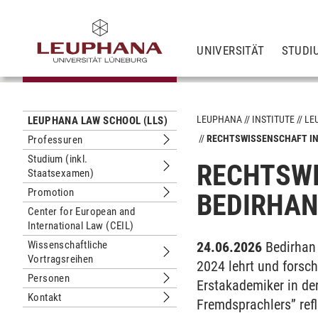
UNIVERSITÄT
STUDI
LEUPHANA
INSTITUTE
LE
LEUPHANA LAW SCHOOL (LLS)
RECHTSWISSENSCHAFT IN 
Professuren
Untermenu Professuren
Studium (inkl.
RECHTSWI
Staatsexamen)
Untermenu Studium (inkl. Staatsexa
Promotion
BEDIRHAN
Untermenu Promotion
Center for European and
International Law (CEIL)
Wissenschaftliche
24.06.2026
Bedirhan 
Vortragsreihen
Untermenu Wissenschaftliche Vortra
2024 lehrt und forsch
Personen
Erstakademiker in de
Untermenu Personen
Kontakt
Fremdsprachlers” ref
Untermenu Kontakt