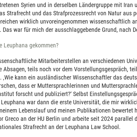
tretenen Syrien und in derselben Ländergruppe mit Ira
s Strafrecht und das Strafprozessrecht von Natur aus po
ereichen wirklich unvoreingenommen wissenschaftlich arb
. Das war für mich der ausschlaggebende Grund, nach 
die Leuphana gekommen?
ssenschaftliche Mitarbeiterstellen an verschiedenen Uni
le Absagen, teils noch vor dem Vorstellungsgespräch, te
. ‚Wie kann ein ausländischer Wissenschaftler das deut
rschen, dass er Muttersprachlerinnen und Muttersprachle
stitut forscht und publiziert?‘ Selbst Einstellungsgespr
Leuphana war dann die erste Universität, die mir wirklic
meinem Lebenslauf und meinen Publikationen bewertet h
or Greco an der HU Berlin und arbeite seit 2024 parallel
ationales Strafrecht an der Leuphana Law School.