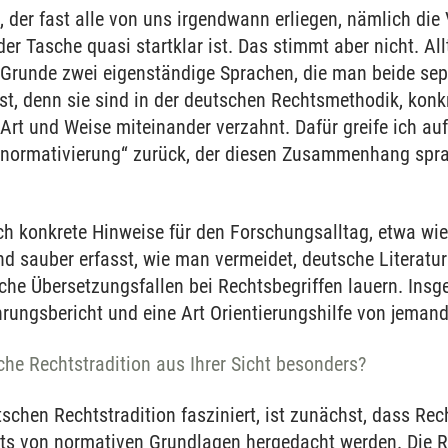
 der fast alle von uns irgendwann erliegen, nämlich die
er Tasche quasi startklar ist. Das stimmt aber nicht. Al
Grunde zwei eigenständige Sprachen, die man beide sepa
t, denn sie sind in der deutschen Rechtsmethodik, konkr
e Art und Weise miteinander verzahnt. Dafür greife ich 
tnormativierung“ zurück, der diesen Zusammenhang spra
h konkrete Hinweise für den Forschungsalltag, etwa wi
 sauber erfasst, wie man vermeidet, deutsche Literatu
he Übersetzungsfallen bei Rechtsbegriffen lauern. Insge
hrungsbericht und eine Art Orientierungshilfe von jeman
he Rechtstradition aus Ihrer Sicht besonders?
schen Rechtstradition fasziniert, ist zunächst, dass Re
ets von normativen Grundlagen hergedacht werden. Die R