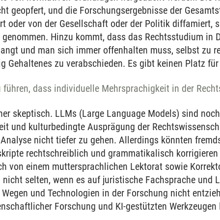
cht geopfert, und die Forschungsergebnisse der Gesamts
rt oder von der Gesellschaft oder der Politik diffamiert,
t genommen. Hinzu kommt, dass das Rechtsstudium in De
langt und man sich immer offenhalten muss, selbst zu re
ig Gehaltenes zu verabschieden. Es gibt keinen Platz für 
führen, dass individuelle Mehrsprachigkeit in der Recht
er skeptisch. LLMs (Large Language Models) sind noch n
heit und kulturbedingte Ausprägung der Rechtswissensch
e Analyse nicht tiefer zu gehen. Allerdings könnten frem
kripte rechtschreiblich und grammatikalisch korrigieren 
ch von einem muttersprachlichen Lektorat sowie Korrekt
h nicht selten, wenn es auf juristische Fachsprache und
Wegen und Technologien in der Forschung nicht entzieh
nschaftlicher Forschung und KI-gestützten Werkzeugen lan