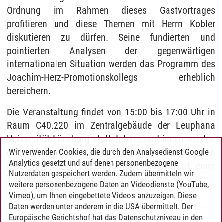
Ordnung im Rahmen dieses Gastvortrages
profitieren und diese Themen mit Herrn Kobler
diskutieren zu dürfen. Seine fundierten und
pointierten Analysen der gegenwärtigen
internationalen Situation werden das Programm des
Joachim-Herz-Promotionskollegs erheblich
bereichern.
Die Veranstaltung findet von 15:00 bis 17:00 Uhr in
Raum C40.220 im Zentralgebäude der Leuphana
Universität Lüneburg statt. Interessent:innen werden
gebeten, sich vorab per E-Mail (an
Wir verwenden Cookies, die durch den Analysedienst Google
Analytics gesetzt und auf denen personenbezogene
jhkolleg
@
leuphana.de
) nach der Möglichkeit einer
Nutzerdaten gespeichert werden. Zudem übermitteln wir
Teilnahme zu erkundigen.
weitere personenbezogene Daten an Videodienste (YouTube,
Vimeo), um Ihnen eingebettete Videos anzuzeigen. Diese
Daten werden unter anderem in die USA übermittelt. Der
Europäische Gerichtshof hat das Datenschutzniveau in den
Matthias Packeiser
/
06.02.2025