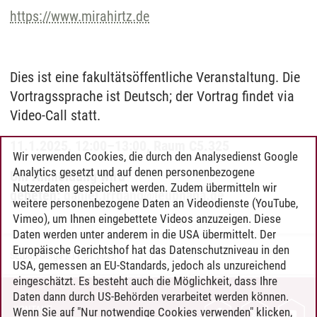
https://www.mirahirtz.de
Dies ist eine fakultätsöffentliche Veranstaltung. Die
Vortragssprache ist Deutsch; der Vortrag findet via
Video-Call statt.
11.1.2025, 12:00–13:00, Raum C5.325
Wir verwenden Cookies, die durch den Analysedienst Google
Analytics gesetzt und auf denen personenbezogene
Um Anmeldung wird
Nutzerdaten gespeichert werden. Zudem übermitteln wir
gebeten:
daniel.irrgang
@
leuphana.de
weitere personenbezogene Daten an Videodienste (YouTube,
Vimeo), um Ihnen eingebettete Videos anzuzeigen. Diese
Daten werden unter anderem in die USA übermittelt. Der
Europäische Gerichtshof hat das Datenschutzniveau in den
Serban Gorga
/
11.01.2025
USA, gemessen an EU-Standards, jedoch als unzureichend
eingeschätzt. Es besteht auch die Möglichkeit, dass Ihre
Daten dann durch US-Behörden verarbeitet werden können.
KONTAKT
Wenn Sie auf "Nur notwendige Cookies verwenden" klicken,