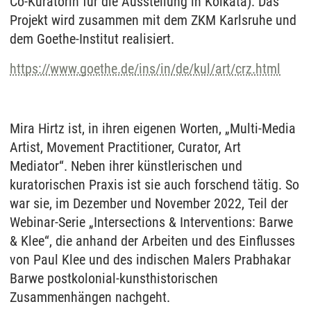
Co-Kuratorin für die Ausstellung in Kolkata). Das
Projekt wird zusammen mit dem ZKM Karlsruhe und
dem Goethe-Institut realisiert.
https://www.goethe.de/ins/in/de/kul/art/crz.html
Mira Hirtz ist, in ihren eigenen Worten, „Multi-Media
Artist, Movement Practitioner, Curator, Art
Mediator“. Neben ihrer künstlerischen und
kuratorischen Praxis ist sie auch forschend tätig. So
war sie, im Dezember und November 2022, Teil der
Webinar-Serie „Intersections & Interventions: Barwe
& Klee“, die anhand der Arbeiten und des Einflusses
von Paul Klee und des indischen Malers Prabhakar
Barwe postkolonial-kunsthistorischen
Zusammenhängen nachgeht.