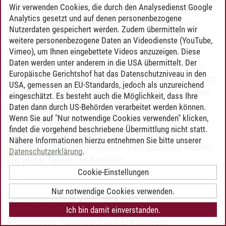
Wir verwenden Cookies, die durch den Analysedienst Google
den DaZ-Schwerpunkt unterstützen und begleiten.
Analytics gesetzt und auf denen personenbezogene
Dabei unterstützt FLIEGE u. a. Geflüchtete. Viele
Nutzerdaten gespeichert werden. Zudem übermitteln wir
dieser Schüler*innen müssen Deutsch als
weitere personenbezogene Daten an Videodienste (YouTube,
Zweitsprache erlernen. Hier können Sie DaZ-
Vimeo), um Ihnen eingebettete Videos anzuzeigen. Diese
Daten werden unter anderem in die USA übermittelt. Der
Unterricht in Gruppen und Einzelförderung, in der
Europäische Gerichtshof hat das Datenschutzniveau in den
Schule oder zu Hause erteilen. Bei der Durchführung
USA, gemessen an EU-Standards, jedoch als unzureichend
der Nachhilfe zu Hause erfahren Sie auch viel über
eingeschätzt. Es besteht auch die Möglichkeit, dass Ihre
die kulturellen Einflüsse und Möglichkeiten von
Daten dann durch US-Behörden verarbeitet werden können.
Wenn Sie auf "Nur notwendige Cookies verwenden" klicken,
Lernumgebungen. Ihre Vorgehensweisen in
findet die vorgehend beschriebene Übermittlung nicht statt.
Abstimmung mit Schüler*innen können sehr
Nähere Informationen hierzu entnehmen Sie bitte unserer
individuell und bedürfnisorientiert gestaltet werden.
Datenschutzerklärung
.
Ein erster Termin ist begleitet.
Cookie-Einstellungen
Nur notwendige Cookies verwenden.
Sprechcafé Oase stellt sich vor…
Ich bin damit einverstanden.
Altersklasse: hauptsächlich Erwachsene