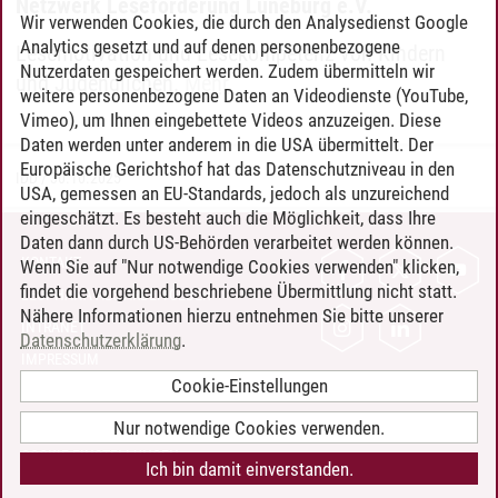
Netzwerk Leseförderung Lüneburg e.V.
Wir verwenden Cookies, die durch den Analysedienst Google
Analytics gesetzt und auf denen personenbezogene
Lesemotivation und Lesekompetenz von Kindern
Nutzerdaten gespeichert werden. Zudem übermitteln wir
und Jugendlichen.
Mehr
weitere personenbezogene Daten an Videodienste (YouTube,
Vimeo), um Ihnen eingebettete Videos anzuzeigen. Diese
Daten werden unter anderem in die USA übermittelt. Der
Europäische Gerichtshof hat das Datenschutzniveau in den
IDD
/
30.10.2025
USA, gemessen an EU-Standards, jedoch als unzureichend
eingeschätzt. Es besteht auch die Möglichkeit, dass Ihre
Daten dann durch US-Behörden verarbeitet werden können.
KONTAKT
Wenn Sie auf "Nur notwendige Cookies verwenden" klicken,
findet die vorgehend beschriebene Übermittlung nicht statt.
LEUPHANA ALS ARBEITGEBER
Nähere Informationen hierzu entnehmen Sie bitte unserer
INTRANET
Datenschutzerklärung
.
IMPRESSUM
Cookie-Einstellungen
DATENSCHUTZ
BARRIEREFREIHEIT
Nur notwendige Cookies verwenden.
COOKIE-EINSTELLUNGEN
Ich bin damit einverstanden.