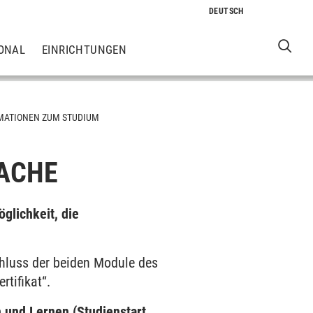
ONAL
EINRICHTUNGEN
MATIONEN ZUM STUDIUM
RACHE
glichkeit, die
chluss der beiden Module des
rtifikat“.
 und Lernen (Studienstart