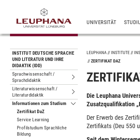
UNIVERSITÄT
STUDI
LEUPHANA
INSTITUTE
IN
INSTITUT DEUTSCHE SPRACHE
UND LITERATUR UND IHRE
ZERTIFIKAT DAZ
DIDAKTIK (IDD)
ZERTIFIK
Sprachwissenschaft /
Sprachdidaktik
Untermenu Sprachwissenschaft / Sp
Literaturwissenschaft /
Die Leuphana Univers
Literaturdidaktik
Untermenu Literaturwissenschaft / Li
Zusatzqualifikation 
Informationen zum Studium
Untermenu Informationen zum Stud
Zertifikat DaZ
Der Erwerb des Zerti
Service Learning
Zertifikats (Deu 550 
Profilstudium Sprachliche
Bildung
Seit dem Winterseme