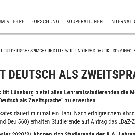
UM & LEHRE
FORSCHUNG
KOOPERATIONEN
INTERNATI
STITUT DEUTSCHE SPRACHE UND LITERATUR UND IHRE DIDAKTIK (IDD)
INFOR
AT DEUTSCH ALS ZWEITSP
rachdidaktik
ität Lüneburg bietet allen Lehramtsstudierenden die Mö
teraturdidaktik
„Deutsch als Zweitsprache“ zu erwerben.
ium
fikates dauert minimal ein Jahr. Nach erfolgreichem Abs
und Deu 560) erhalten Studierende auf Antrag das „DaZ-Ze
ster 2020/21 können sich Studierende des B.A. Lehren