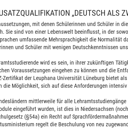
USATZQUALIFIKATION „DEUTSCH ALS 
aussetzungen, mit denen Schülerinnen und Schüler in di
h. Sie sind von einer Lebenswelt beeinflusst, in der sowo
prachen umfassende Mehrsprachigkeit die Normalität da
innen und Schüler mit wenigen Deutschkenntnissen uns
amtsstudierende wird es sein, in ihrer zukünftigen Tätig
chen Voraussetzungen eingehen zu können und die Entfa
-Zertifikat der Leuphana Universität Lüneburg bietet al
 die Möglichkeit, sich auf diese Anforderungen intensiv
ndesländern mittlerweile für alle Lehramtsstudiengänge
dule eingeführt wurden, ist dies in Niedersachsen (noch)
chulgesetz (§54a) ein Recht auf Sprachfördermaßnahmen
tusministerium regelt die Beschulung von neu zugewand