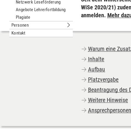
Netzwerk Leseförderung
WiSe 2020/21) zudem
Angebote Lehrerfortbildung
anmelden.
Mehr dazu
Plagiate
Personen
Untermenu Personen
Kontakt
Warum eine Zusatz
Inhalte
Aufbau
Platzvergabe
Beantragung des D
Weitere Hinweise
Ansprechpersone