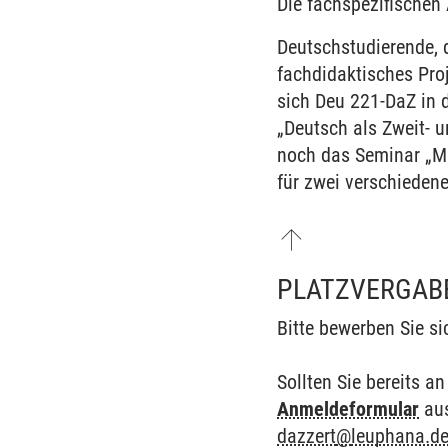
Die fachspezifischen 
Deutschstudierende, 
fachdidaktisches Pro
sich Deu 221-DaZ in 
„Deutsch als Zweit- 
noch das Seminar „Me
für zwei verschieden
PLATZVERGAB
Bitte bewerben Sie si
Sollten Sie bereits 
Anmeldeformular
aus
dazzert
@
leuphana.d