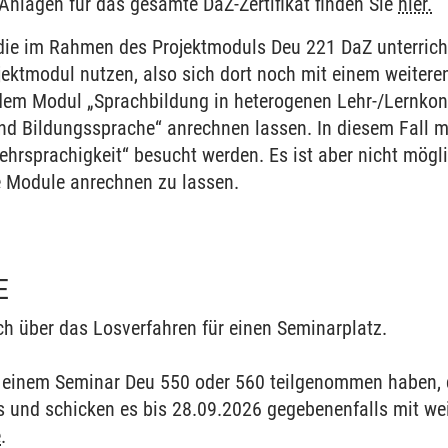
Anlagen für das gesamte DaZ-Zertifikat finden Sie
hier.
die im Rahmen des Projektmoduls Deu 221 DaZ unterrich
jektmodul nutzen, also sich dort noch mit einem weiter
dem Modul „Sprachbildung in heterogenen Lehr-/Lernkon
und Bildungssprache“ anrechnen lassen. In diesem Fall
hrsprachigkeit“ besucht werden. Es ist aber nicht mögli
e Module anrechnen zu lassen.
E
ch über das Losverfahren für einen Seminarplatz.
an einem Seminar Deu 550 oder 560 teilgenommen haben, d
 und schicken es bis 28.09.2026 gegebenenfalls mit we
e
.