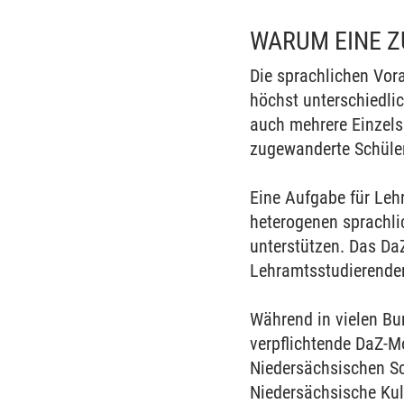
WARUM EINE Z
Die sprachlichen Vor
höchst unterschiedlic
auch mehrere Einzels
zugewanderte Schüler
Eine Aufgabe für Lehr
heterogenen sprachli
unterstützen. Das DaZ
Lehramtsstudierenden
Während in vielen Bu
verpflichtende DaZ-Mo
Niedersächsischen S
Niedersächsische Kul