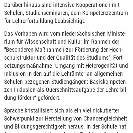
Darüber hin­aus sind in­ten­si­ve Ko­ope­ra­tio­nen mit
Schu­len, Stu­di­en­se­mi­na­ren, dem Kom­pe­tenz­zen­trum
für Leh­rer­fort­bil­dung be­ab­sich­tigt.
Das Vor­ha­ben wird vom nie­dersäch­si­schen Mi­nis­te­
ri­um für Wis­sen­schaft und Kul­tur im Rah­men der
"Be­son­de­ren Maßnah­men zur Förde­rung der Hoch­
schul­struk­tur und der Qua­lität des Stu­di­ums", Fort­
set­zungs­maßnah­me "Um­gang mit He­te­ro­ge­nität und
In­klu­si­on in den auf die Lehrämter an all­ge­mei­nen
Schu­len be­zo­ge­nen Stu­di­engängen: Ba­sis­kom­pe­ten­
zen In­klu­si­on als Quer­schnitts­auf­ga­be der Leh­rer­bil­
dung fördern“ gefördert.
Sprache kristallisiert sich als ein viel diskutierter
Schwerpunkt zur Herstellung von Chancengleichheit
und Bildungsgerechtigkeit heraus. In der Schule hat