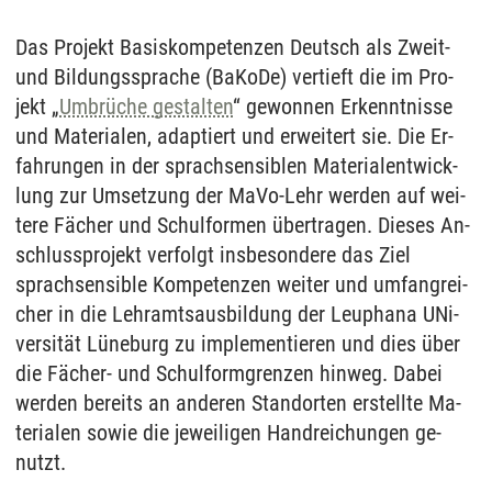
Das Pro­jekt Basiskompetenzen Deutsch als Zweit-
und Bildungssprache (Ba­Ko­De) ver­tieft die im Pro­
jekt „
Umbrüche ge­stal­ten
“ ge­won­nen Er­kennt­nis­se
und Ma­te­ria­len, ad­ap­tiert und er­wei­tert sie. Die Er­
fah­run­gen in der sprach­sen­si­blen Ma­te­ri­al­ent­wick­
lung zur Um­set­zung der MaVo-Lehr wer­den auf wei­
te­re Fächer und Schul­for­men über­tra­gen. Die­ses An­
schluss­pro­jekt ver­folgt ins­be­son­de­re das Ziel
sprach­sen­si­ble Kom­pe­ten­zen wei­ter und um­fang­rei­
cher in die Lehr­amts­aus­bil­dung der Leu­pha­na UNi­
ver­sität Lüne­burg zu im­ple­men­tie­ren und dies über
die Fächer- und Schul­form­gren­zen hin­weg. Da­bei
wer­den be­reits an an­de­ren Stand­or­ten er­stell­te Ma­
te­ria­len so­wie die je­wei­li­gen Hand­rei­chun­gen ge­
nutzt.