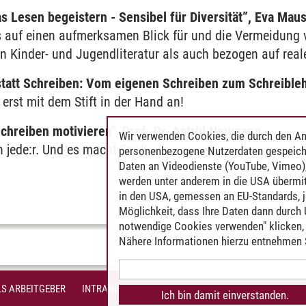
s Lesen begeistern - Sensibel für Diversität”, Eva Mau
s auf einen aufmerksamen Blick für und die Vermeidung 
on Kinder- und Jugendliteratur als auch bezogen auf rea
tatt Schreiben: Vom eigenen Schreiben zum Schreibleh
 erst mit dem Stift in der Hand an!
hreiben motivieren", Prof. Dr. Astrid Neumann
Wir verwenden Cookies, die durch den An
n jede:r. Und es macht Spaß.
personenbezogene Nutzerdaten gespeich
Daten an Videodienste (YouTube, Vimeo),
werden unter anderem in die USA übermit
in den USA, gemessen an EU-Standards, j
Möglichkeit, dass Ihre Daten dann durch
notwendige Cookies verwenden" klicken, f
Nähere Informationen hierzu entnehmen S
S ARBEITGEBER
INTRANET
IMPRESSUM
DATENSCHUTZ
BARR
Ich bin damit einverstanden.