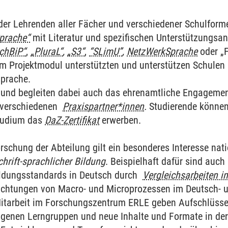
ium
 der Lehrenden aller Fächer und verschiedener Schulforme
Sprache“
mit Literatur und spezifischen Unterstützungsa
chBiP“
,
„PluraL“
,
„S3“
,
“SLimU”
,
NetzWerkSprache
oder „F
 im Projektmodul unterstützten und unterstützen Schulen
sprache.
ern und begleiten dabei auch das ehrenamtliche Engageme
 verschiedenen
Praxispartner*innen
.
Studierende können 
studium das
DaZ-Zertifikat
erwerben.
rschung der Abteilung gilt ein besonderes Interesse nat
hrift-sprachlicher Bildung
. Beispielhaft dafür sind auch
ildungsstandards in Deutsch durch
Vergleichsarbeiten i
achtungen von Macro- und Microprozessen im Deutsch-
itarbeit im Forschungszentrum ERLE geben Aufschlüsse 
ogenen Lerngruppen und neue Inhalte und Formate in der