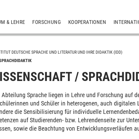
UM & LEHRE
FORSCHUNG
KOOPERATIONEN
INTERNATI
STITUT DEUTSCHE SPRACHE UND LITERATUR UND IHRE DIDAKTIK (IDD)
SPRACHDIDAKTIK
SSENSCHAFT / SPRACHDI
rachdidaktik
Abteilung Sprache liegen in Lehre und Forschung auf der
chülerinnen und Schüler in heterogenen, auch digitalen 
dere die Sensibilisierung für individuelle Lernendenbeda
etenzen auf Studierenden- bzw. Lehrendenseite zur Unter
ssen, sowie die Beachtung von Entwicklungsverläufen au
teraturdidaktik