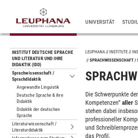
UNIVERSITÄT
STUDI
LEUPHANA
INSTITUTE
IN
INSTITUT DEUTSCHE SPRACHE
UND LITERATUR UND IHRE
SPRACHWISSENSCHAFT / 
DIDAKTIK (IDD)
SPRACHWI
Sprachwissenschaft /
Sprachdidaktik
Untermenu Sprachwissenschaft / Sp
Angewandte Linguistik
Die Schwerpunkte der 
Deutsche Sprache & ihre
Didaktik
Kompetenzen“
aller
S
Didaktik der deutschen
stehen dabei insbeson
Sprache
professioneller Komp
Literaturwissenschaft /
und Schreiblernproze
Literaturdidaktik
Untermenu Literaturwissenschaft / Li
das Profil.