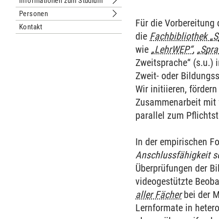
Informationen zum Studium
Untermenu Informationen zum Stud
Personen
Untermenu Personen
Für die Vorbereitung
Kontakt
die
Fachbibliothek „
wie
„LehrWEP“
,
„Spra
Zweitsprache“ (s.u.)
Zweit- oder Bildungs
Wir initiieren, förd
Zusammenarbeit mit
parallel zum Pflicht
In der empirischen Fo
Anschlussfähigkeit sc
Überprüfungen der B
videogestützte Beob
aller Fächer
bei der M
Lernformate in heter