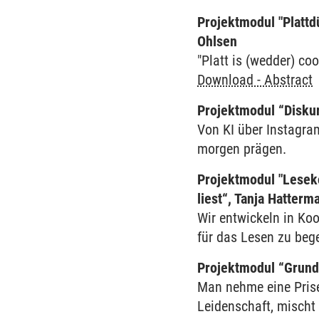
Projektmodul "Plattd
Ohlsen
"Platt is (wedder) co
Download - Abstract
Projektmodul “Diskur
Von KI über Instagram
morgen prägen.
Projektmodul "Lesek
liest“, Tanja Hatterm
Wir entwickeln in Ko
für das Lesen zu begei
Projektmodul “Grund
Man nehme eine Prise
Leidenschaft, mischt