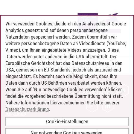
Wir verwenden Cookies, die durch den Analysedienst Google
Analytics gesetzt und auf denen personenbezogene
Nutzerdaten gespeichert werden. Zudem übermitteln wir
weitere personenbezogene Daten an Videodienste (YouTube,
Vimeo), um Ihnen eingebettete Videos anzuzeigen. Diese
Daten werden unter anderem in die USA übermittelt. Der
Europäische Gerichtshof hat das Datenschutzniveau in den
IDD
/
27.06.2024
USA, gemessen an EU-Standards, jedoch als unzureichend
eingeschätzt. Es besteht auch die Möglichkeit, dass Ihre
Daten dann durch US-Behörden verarbeitet werden können.
KONTAKT
Wenn Sie auf "Nur notwendige Cookies verwenden" klicken,
findet die vorgehend beschriebene Übermittlung nicht statt.
LEUPHANA ALS ARBEITGEBER
Nähere Informationen hierzu entnehmen Sie bitte unserer
INTRANET
Datenschutzerklärung
.
IMPRESSUM
Cookie-Einstellungen
DATENSCHUTZ
BARRIEREFREIHEIT
Nur notwendige Cookies verwenden.