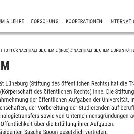
UM & LEHRE
FORSCHUNG
KOOPERATIONEN
INTERNATI
STITUT FÜR NACHHALTIGE CHEMIE (INSC)
NACHHALTIGE CHEMIE UND STOFF
UM
erneuerbaren organischen Ressourcen
tät Lüneburg (Stiftung des öffentlichen Rechts) hat die 
(Körperschaft des öffentlichen Rechts) inne. Die Stiftung
toffliche Ressourcen
Wahrnehmung der öffentlichen Aufgaben der Universität, 
nschaften, der Vorbereitung der Studierenden auf berufl
hnologietransfers sowie von Unternehmensgründungen a
 Öffentlichkeit über die Erfüllung ihrer Aufgaben.
räsidenten Sascha Spoun gesetzlich vertreten.