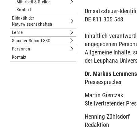
Mitarbeit & Stellen
Untermenu Mitarbeit & Stellen
Kontakt
Umsatzsteuer-Identi
Didaktik der
DE 811 305 548
Naturwissenschaften
Untermenu Didaktik der Naturwissen
Lehre
Inhaltlich verantwort
Untermenu Lehre
Summer School S3C
angegebenen Person
Untermenu Summer School S3C
Personen
Allgemeine Inhalte, s
Untermenu Personen
Kontakt
der Leuphana Univers
Dr. Markus Lemmen
Pressesprecher
Martin Gierczak
Stellvertretender Pre
Henning Zühlsdorf
Redaktion