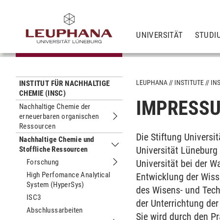
UNIVERSITÄT
STUDI
LEUPHANA
INSTITUTE
IN
INSTITUT FÜR NACHHALTIGE
CHEMIE (INSC)
IMPRESS
Nachhaltige Chemie der
erneuerbaren organischen
Untermenu Nachhaltige Chemie der 
Ressourcen
Die Stiftung Universi
Nachhaltige Chemie und
Universität Lüneburg 
Stoffliche Ressourcen
Untermenu Nachhaltige Chemie und S
Forschung
Universität bei der 
Untermenu Forschung
High Perfomance Analytical
Entwicklung der Wisse
System (HyperSys)
des Wisens- und Tec
ISC3
der Unterrichtung der
Abschlussarbeiten
Sie wird durch den P