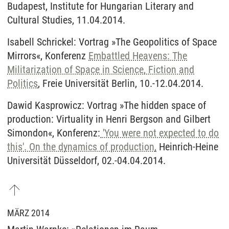
Budapest, Institute for Hungarian Literary and
Cultural Studies, 11.04.2014.
Isabell Schrickel: Vortrag »The Geopolitics of Space
Mirrors«, Konferenz
Embattled Heavens: The
Militarization of Space in Science, Fiction and
Politics
, Freie Universität Berlin, 10.-12.04.2014.
Dawid Kasprowicz: Vortrag »The hidden space of
production: Virtuality in Henri Bergson and Gilbert
Simondon«, Konferenz:
'You were not expected to do
this'. On the dynamics of production,
Heinrich-Heine
Universität Düsseldorf, 02.-04.04.2014.
MÄRZ 2014