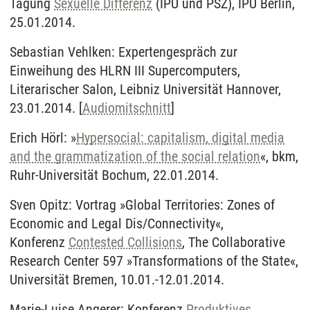
Tagung
Sexuelle Differenz
(IPU und PSZ), IPU Berlin,
25.01.2014.
Sebastian Vehlken: Expertengespräch zur
Einweihung des HLRN III Supercomputers,
Literarischer Salon, Leibniz Universität Hannover,
23.01.2014. [
Audiomitschnitt
]
Erich Hörl: »
Hypersocial: capitalism, digital media
and the grammatization of the social relation
«, bkm,
Ruhr-Universität Bochum, 22.01.2014.
Sven Opitz: Vortrag »Global Territories: Zones of
Economic and Legal Dis/Connectivity«,
Konferenz
Contested Collisions
, The Collaborative
Research Center 597 »Transformations of the State«,
Universität Bremen, 10.01.-12.01.2014.
Marie-Luise Angerer: Konferenz
Produktives