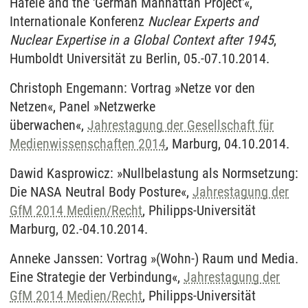
Häfele and the 'German Manhattan Project'«,
Internationale Konferenz
Nuclear Experts and
Nuclear Expertise in a Global Context after 1945
,
Humboldt Universität zu Berlin, 05.-07.10.2014.
Christoph Engemann: Vortrag »Netze vor den
Netzen«, Panel »Netzwerke
überwachen«,
Jahrestagung der Gesellschaft für
Medienwissenschaften 2014
, Marburg, 04.10.2014.
Dawid Kasprowicz: »Nullbelastung als Normsetzung:
Die NASA Neutral Body Posture«,
Jahrestagung der
GfM 2014 Medien/Recht
, Philipps-Universität
Marburg, 02.-04.10.2014.
Anneke Janssen: Vortrag »(Wohn-) Raum und Media.
Eine Strategie der Verbindung«,
Jahrestagung der
GfM 2014 Medien/Recht
, Philipps-Universität