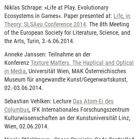
Niklas Schrape: »Life at Play. Evolutionary
Ecosystems in Games«. Paper presented at:
Life, in
Theory: SLSAeu Conference 2014
. The 8th Meeting
of the European Society for Literature, Science, and
the Arts, Turin, 3.-6.06.2014.
Anneke Janssen: Teilnahme an der
Konferenz
Texture Matters. The Haptical and Optical
in Media
, Universität Wien, MAK Österreichisches
Museum für angewandte Kunst/Gegenwartskunst,
02.-03.06.2014.
Sebastian Vehlken: Lecture
Das Atom-Ei des
Columbus
, IFK Internationales Forschungszentrum
Kulturwissenschaften an der Kunstuniversität Linz,
Wien, 02.06.2014.