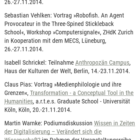
26.-27.11.2014.
Sebastian Vehlken: Vortrag »Robofish. An Agent
Provocateur in the Three-Spined Stickleback
School«, Workshop »Computersignale«, ZHdK Zurich
in Kooperation mit dem MECS, Lüneburg,
26.-27.11.2014.
Isabell Schrickel: Teilnahme
Anthropozän Campus
,
Haus der Kulturen der Welt, Berlin, 14.-23.11.2014.
Claus Pias: Vortrag »Medienphilologie und ihre
Grenzen«,
Transformation - a Conceptual Tool in the
Humanities
, a.r.t.e.s. Graduate School - Universität
Köln, Köln, 20.-21.11.2014.
Martin Warnke: Podiumsdiskussion
Wissen in Zeiten
der Digitalisierung – Verändert sich die