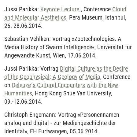
Jussi Parikka:
Keynote Lecture
, Conference
Cloud
and Molecular Aesthetics
, Pera Museum, Istanbul,
26.-28.06.2014.
Sebastian Vehlken: Vortrag »Zootechnologies. A
Media History of Swarm Intelligence«, Universität für
Angewandte Kunst, Wien, 17.06.2014.
Jussi Parikka: Vortrag
Digital Culture as the Desire
of the Geophysical: A Geology of Media
, Conference
on
Deleuze´s Cultural Encounters with the New
Humanities
, Hong Kong Shue Yan University,
09.-12.06.2014.
Christoph Engemann: Vortrag »Personennamen
analog und digital - zur Mediengeschichte der
Identität«, FH Furtwangen, 05.06.2014.