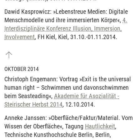
Dawid Kasprowicz: »Lebenstreue Medien: Digitale
Menschmodelle und ihre immersierten Körper«,
4.
Interdisziplinäre Konferenz Illusion, Immersion,
Involvement
, FH Kiel, Kiel, 31.10.-01.11.2014.
OKTOBER 2014
Christoph Engemann: Vortrag »Exit is the universal
human right – Schwimmen und davonschwimmen
beim Seasteading«,
Akademie für Asozialität -
Steirischer Herbst 2014
, 12.10.2014.
Anneke Janssen: »Oberfläche/Faktur/Material. Vom
Wissen der Oberfläche«, Tagung
Hautlichkeit
,
Technische Kunsthochschule Berlin, Berlin,