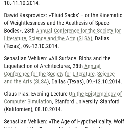
10.-11.10.2014.
Dawid Kasprowicz: »'Fluid Sacks' – or the Kinematic
of Weightlessness and the Aesthesis of Space-
Bodies«, 28th
Annual Conference for the Society for
Literature, Science and the Arts (SLSA)
, Dallas
(Texas), 09.-12.10.2014.
Sebastian Vehlken: »All Surface. Blobs and the
Liquefaction of Architecture«, 28th
Annual
Conference for the Society for Literature, Science
and the Arts (SLSA)
, Dallas (Texas), 09.-12.10.2014.
Claus Pias: Evening Lecture
On the Epistemology of
Computer Simulation
, Stanford University, Stanford
(Kalifornien), 08.10.2014.
Sebastian Vehlken: »The Age of Hypotheticality. Wolf