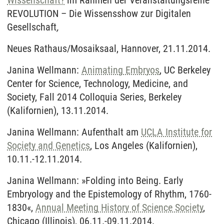
Wissenschaft?
im Rahmen der Veranstaltungsreihe
REVOLUTION – Die Wissensshow zur Digitalen
Gesellschaft
,
Neues Rathaus/Mosaiksaal, Hannover, 21.11.2014.
Janina Wellmann:
Animating Embryos
, UC Berkeley
Center for Science, Technology, Medicine, and
Society, Fall 2014 Colloquia Series, Berkeley
(Kalifornien), 13.11.2014.
Janina Wellmann: Aufenthalt am
UCLA Institute for
Society and Genetics
, Los Angeles (Kalifornien),
10.11.-12.11.2014.
Janina Wellmann: »Folding into Being. Early
Embryology and the Epistemology of Rhythm, 1760-
1830«,
Annual Meeting History of Science Society
,
Chicago (Illinois), 06.11.-09.11.2014.