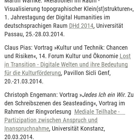
Martin Warnke: »Relationen im Raum -
Visualisierung topographischer Klein(st)strukturen«,
1. Jahrestagung der Digital Humanities im
deutschsprachigen Raum
DHd 2014
, Universität
Passau, 25.-28.03.2014.
Claus Pias: Vortrag »Kultur und Technik: Chancen
und Risiken«, 14. Forum Kultur und Ökonomie
Lost
in Transition - Digitale Welten und ihre Bedeutung
für die Kulturförderung
, Pavillon Sicli Genf,
20.-21.03.2014.
Christoph Engemann: Vortrag »
Jedes Ich ein Wir
. Zu
den Schreibszenen des Seasteading«, Vortrag im
Rahmen der Ringvorlesung
Mediale Teilhabe -
Partizipation zwischen Anspruch und
Inanspruchnahme
, Universität Konstanz,
20.03.2014.