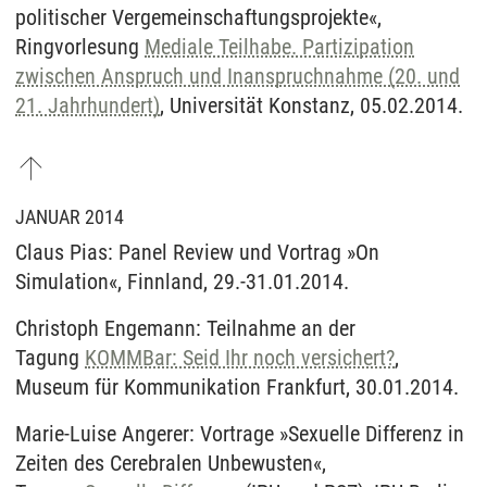
politischer Vergemeinschaftungsprojekte«,
Ringvorlesung
Mediale Teilhabe. Partizipation
zwischen Anspruch und Inanspruchnahme (20. und
21. Jahrhundert)
, Universität Konstanz, 05.02.2014.
JANUAR 2014
Claus Pias: Panel Review und Vortrag »On
Simulation«, Finnland, 29.-31.01.2014.
Christoph Engemann: Teilnahme an der
Tagung
KOMMBar: Seid Ihr noch versichert?
,
Museum für Kommunikation Frankfurt, 30.01.2014.
Marie-Luise Angerer: Vortrage »Sexuelle Differenz in
Zeiten des Cerebralen Unbewusten«,