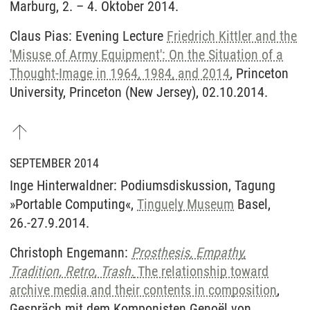
Marburg, 2. – 4. Oktober 2014.
Claus Pias: Evening Lecture
Friedrich Kittler and the
'Misuse of Army Equipment': On the Situation of a
Thought-Image in 1964, 1984, and 2014
, Princeton
University, Princeton (New Jersey), 02.10.2014.
SEPTEMBER 2014
Inge Hinterwaldner: Podiumsdiskussion, Tagung
»Portable Computing«,
Tinguely Museum
Basel,
26.-27.9.2014.
Christoph Engemann:
Prosthesis, Empathy,
Tradition, Retro, Trash.
The relationship toward
archive media and their contents in composition
,
Gespräch mit dem Komponisten Genoël von