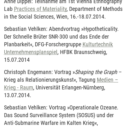
Anne Dippel: Teilnahme am 1st Vienna Ethnography
Lab
Practices of Materiality
, Department of Methods
in the Social Sciences, Wien, 16.-18.07.2014.
Sebastian Vehlken: Abendvortrag »Hypotheticality.
Der Schnelle Brüter SNR-300 und das Ende der
Planbarkeit«, DFG-Forschergruppe
Kulturtechnik
Unternehmensplanspiel
, HFBK Braunschweig,
15.07.2014
Christoph Engemann: Vortrag »
Shaping the Graph
–
Krieg als Relationierungskunst«, Tagung
Medien –
Krieg - Raum
, Universität Erlangen-Nürnberg,
13.07.2014.
Sebastian Vehlken: Vortrag »Operationale Ozeane.
Das Sound Surveillance System (SOSUS) und der
Anti-Submarine Warfare im Kalten Krieg«,