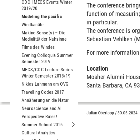
CDC | MECS Events Winter
The conference brings
2019/20
function of measuring
Modeling the pacific
in particular.
Windkanäle
The conference is org
Making Sense(s) – Die
Sebastian Vehlken (
Medialität der Nahsinne
Filme des Windes
For more information
Evening Colloquia Summer
Semester 2019
Location
MECS/CDC Lecture Series
Winter Semester 2018/19
Mosher Alumni Hou
Niklas Luhmann am OVG
Santa Barbara, CA 9
Travelling Codes 2017
Annäherung an die Natur
Neuroscience and AI
Julian Obertopp
/
30.06.2024
Perspective Rules!
Summer School 2016
Untermenu Summer School 2016
Cultural Analytics