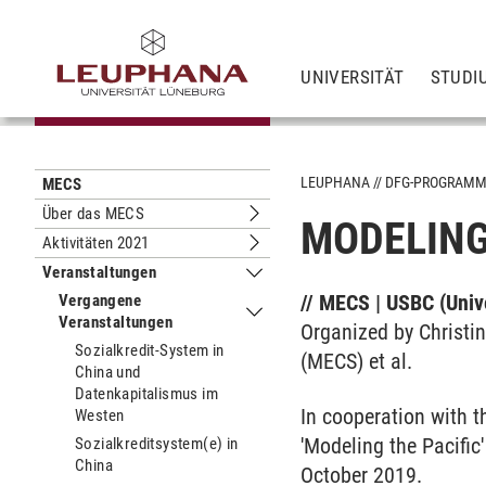
UNIVERSITÄT
STUDI
LEUPHANA
DFG-PROGRAM
MECS
Über das MECS
MODELING
Untermenu Über das MECS
Aktivitäten 2021
Untermenu Aktivitäten 2021
Veranstaltungen
Untermenu Veranstaltungen
// MECS | USBC (Unive
Vergangene
Veranstaltungen
Untermenu Vergangene Veranstaltun
Organized by Christi
Sozialkredit-System in
(MECS) et al.
China und
Datenkapitalismus im
In cooperation with t
Westen
'Modeling the Pacific
Sozialkreditsystem(e) in
China
October 2019.