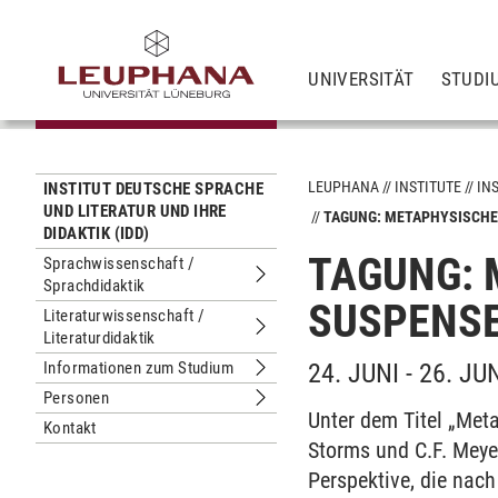
UNIVERSITÄT
STUDI
LEUPHANA
INSTITUTE
IN
INSTITUT DEUTSCHE SPRACHE
UND LITERATUR UND IHRE
TAGUNG: METAPHYSISCHE
DIDAKTIK (IDD)
TAGUNG: 
Sprachwissenschaft /
Sprachdidaktik
Untermenu Sprachwissenschaft / Sp
SUSPENS
Literaturwissenschaft /
Literaturdidaktik
Untermenu Literaturwissenschaft / Li
Informationen zum Studium
24. JUNI - 26. JU
Untermenu Informationen zum Stud
Personen
Untermenu Personen
Unter dem Titel „Met
Kontakt
Storms und C.F. Meye
Perspektive, die nac