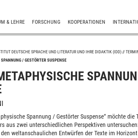
UM & LEHRE
FORSCHUNG
KOOPERATIONEN
INTERNATI
STITUT DEUTSCHE SPRACHE UND LITERATUR UND IHRE DIDAKTIK (IDD)
TERMI
 SPANNUNG / GESTÖRTER SUSPENSE
METAPHYSISCHE SPANNUNG
rachdidaktik
E
teraturdidaktik
NI
ium
aphysische Spannung / Gestörter Suspense“ möchte die T
rs aus zwei unterschiedlichen Perspektiven untersuchen:
h den weltanschaulichen Entwürfen der Texte im Horizont 