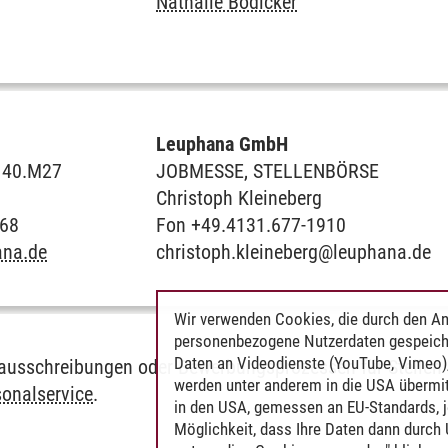
Nathalie Bödicker
ER
Leuphana GmbH
C 40.M27
JOBMESSE, STELLENBÖRSE
Christoph Kleineberg
268
Fon +49.4131.677-1910
ana.de
christoph.kleineberg@leuphana.de
Wir verwenden Cookies, die durch den An
personenbezogene Nutzerdaten gespeich
Daten an Videodienste (YouTube, Vimeo),
nausschreibungen oder Bewerbungsprozessen für Stellen
werden unter anderem in die USA übermit
sonalservice
.
in den USA, gemessen an EU-Standards, j
Möglichkeit, dass Ihre Daten dann durch