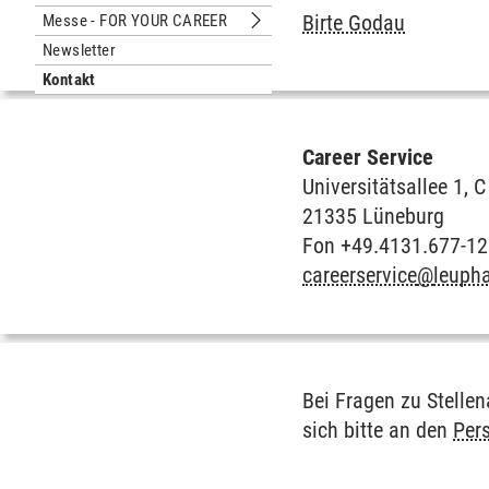
Untermenu Recruiting Dinner
Birte Godau
Messe - FOR YOUR CAREER
Untermenu Messe - FOR YOUR CARE
Newsletter
Kontakt
Career Service
Universitätsallee 1, 
21335 Lüneburg
Fon +49.4131.677-1
careerservice
@
leuph
Bei Fragen zu Stelle
sich bitte an den
Per