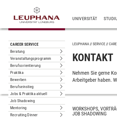
UNIVERSITÄT
STUDI
LEUPHANA
SERVICE
CARE
CAREER SERVICE
Beratung
KONTAKT
Untermenu Beratung
Veranstaltungsprogramm
Untermenu Veranstaltungsprogram
Berufsorientierung
Untermenu Berufsorientierung
Nehmen Sie gerne Kon
Praktika
Untermenu Praktika
Arbeitgeber haben. W
Bewerben
Untermenu Bewerben
Berufseinstieg
Untermenu Berufseinstieg
Jobs & Praktika aktuell
Untermenu Jobs & Praktika aktuell
Job Shadowing
Mentoring
WORKSHOPS, VORTRÄG
Untermenu Mentoring
JOB SHADOWING
Recruiting Dinner