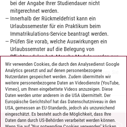
bei der Angabe Ihrer Studiendauer nicht
mitgerechnet werden.
Innerhalb der Rückmeldefrist kann ein
Urlaubssemester für ein Praktikum beim
Immatrikulations-Service beantragt werden.
Prüfen Sie vorab, welche Auswirkungen ein
Urlaubssemster auf die Belegung von
Pflichtmodulen hat. Manche Module werden nur
einmal im Jahr angeboten. Die
Wir verwenden Cookies, die durch den Analysedienst Google
Analytics gesetzt und auf denen personenbezogene
Studienberatungen der Schools unterstützen Sie
Nutzerdaten gespeichert werden. Zudem übermitteln wir
bei der Planung.
weitere personenbezogene Daten an Videodienste (YouTube,
Vimeo), um Ihnen eingebettete Videos anzuzeigen. Diese
Daten werden unter anderem in die USA übermittelt. Der
Europäische Gerichtshof hat das Datenschutzniveau in den
Career Service
/
09.05.2025
USA, gemessen an EU-Standards, jedoch als unzureichend
eingeschätzt. Es besteht auch die Möglichkeit, dass Ihre
Daten dann durch US-Behörden verarbeitet werden können.
KONTAKT
Wenn Sie auf "Nur notwendige Cookies verwenden" klicken,