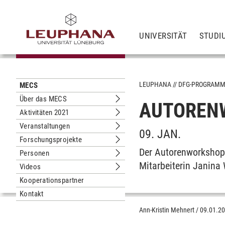
UNIVERSITÄT
STUDI
LEUPHANA
DFG-PROGRAM
MECS
Über das MECS
AUTOREN
Untermenu Über das MECS
Aktivitäten 2021
Untermenu Aktivitäten 2021
Veranstaltungen
Untermenu Veranstaltungen
09. JAN.
Forschungsprojekte
Untermenu Forschungsprojekte
Der Autorenworkshop 
Personen
Untermenu Personen
Mitarbeiterin Janina
Videos
Untermenu Videos
Kooperationspartner
Kontakt
Ann-Kristin Mehnert
/
09.01.2