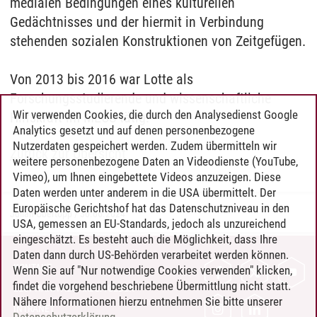
medialen Bedingungen eines kulturellen
Gedächtnisses und der hiermit in Verbindung
stehenden sozialen Konstruktionen von Zeitgefügen.
Von 2013 bis 2016 war Lotte als
Forschungsstudierende und wissenschaftliche
Wir verwenden Cookies, die durch den Analysedienst Google
Hilfskraft im MECS tätig.
Analytics gesetzt und auf denen personenbezogene
Nutzerdaten gespeichert werden. Zudem übermitteln wir
Zurück zur Übersicht
weitere personenbezogene Daten an Videodienste (YouTube,
Vimeo), um Ihnen eingebettete Videos anzuzeigen. Diese
Daten werden unter anderem in die USA übermittelt. Der
Europäische Gerichtshof hat das Datenschutzniveau in den
Julian Obertopp
/
30.06.2024
USA, gemessen an EU-Standards, jedoch als unzureichend
eingeschätzt. Es besteht auch die Möglichkeit, dass Ihre
Daten dann durch US-Behörden verarbeitet werden können.
KONTAKT
Wenn Sie auf "Nur notwendige Cookies verwenden" klicken,
findet die vorgehend beschriebene Übermittlung nicht statt.
LEUPHANA ALS ARBEITGEBER
Nähere Informationen hierzu entnehmen Sie bitte unserer
INTRANET
Datenschutzerklärung
.