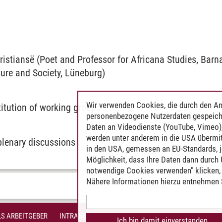
ristiansë (Poet and Professor for Africana Studies, Barn
ture and Society, Lüneburg)
Wir verwenden Cookies, die durch den An
tution of working groups
personenbezogene Nutzerdaten gespeich
Daten an Videodienste (YouTube, Vimeo),
werden unter anderem in die USA übermit
lenary discussions
in den USA, gemessen an EU-Standards, j
Möglichkeit, dass Ihre Daten dann durch
notwendige Cookies verwenden" klicken, f
Nähere Informationen hierzu entnehmen S
S ARBEITGEBER
INTRANET
IMPRESSUM
DATENSCHUTZ
BARR
Ich bin damit einverstanden.