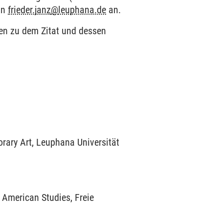
 an
frieder.janz
@
leuphana.de
an.
en zu dem Zitat und dessen
rary Art, Leuphana Universität
 American Studies, Freie