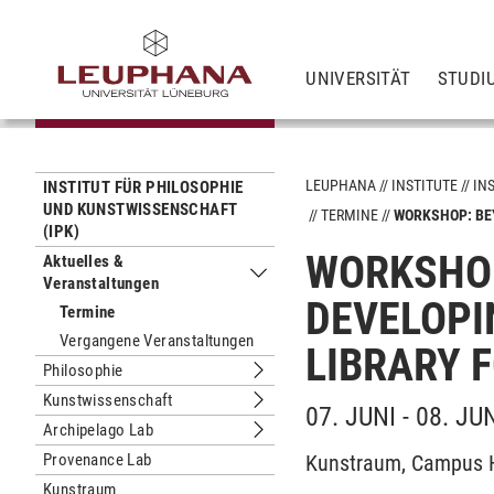
UNIVERSITÄT
STUDI
LEUPHANA
INSTITUTE
IN
INSTITUT FÜR PHILOSOPHIE
UND KUNSTWISSENSCHAFT
TERMINE
WORKSHOP: BEY
(IPK)
WORKSHOP
Aktuelles &
Veranstaltungen
Untermenu Aktuelles & Veranstaltun
DEVELOPI
Termine
Vergangene Veranstaltungen
LIBRARY 
Philosophie
Untermenu Philosophie
Kunstwissenschaft
Untermenu Kunstwissenschaft
07. JUNI - 08. JU
Archipelago Lab
Untermenu Archipelago Lab
Provenance Lab
Kunstraum, Campus H
Kunstraum