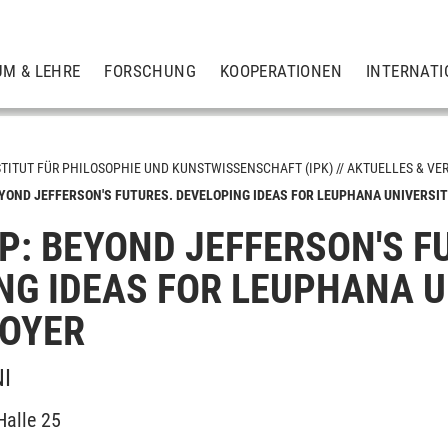
UM & LEHRE
FORSCHUNG
KOOPERATIONEN
INTERNATI
STITUT FÜR PHILOSOPHIE UND KUNSTWISSENSCHAFT (IPK)
AKTUELLES & VE
OND JEFFERSON'S FUTURES. DEVELOPING IDEAS FOR LEUPHANA UNIVERSIT
: BEYOND JEFFERSON'S F
gen
NG IDEAS FOR LEUPHANA U
FOYER
NI
alle 25