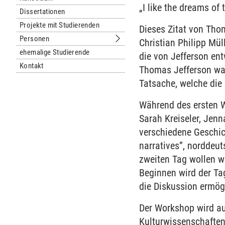
„I like the dreams of 
Dissertationen
Projekte mit Studierenden
Dieses Zitat von Thom
Personen
Christian Philipp Mül
Untermenu Personen
ehemalige Studierende
die von Jefferson ent
Kontakt
Thomas Jefferson war 
Tatsache, welche die 
Während des ersten 
Sarah Kreiseler, Jen
verschiedene Geschic
narratives”, norddeu
zweiten Tag wollen w
Beginnen wird der Tag
die Diskussion ermög
Der Workshop wird auf
Kulturwissenschaften