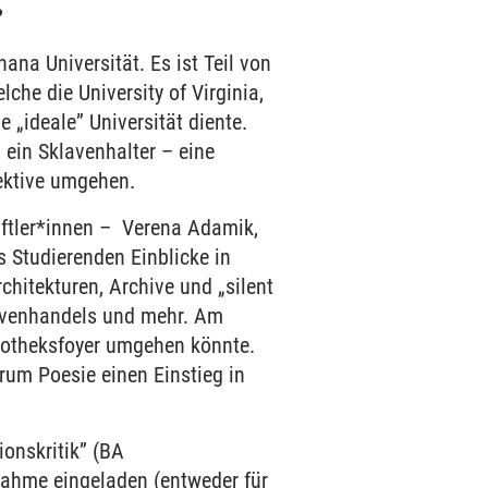
?
ana Universität. Es ist Teil von
che die University of Virginia,
e „ideale” Universität diente.
 ein Sklavenhalter – eine
pektive umgehen.
ftler*innen – Verena Adamik,
 Studierenden Einblicke in
hitekturen, Archive und „silent
lavenhandels und mehr. Am
liotheksfoyer umgehen könnte.
rum Poesie einen Einstieg in
ionskritik” (BA
nahme eingeladen (entweder für