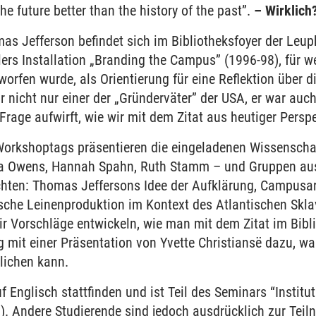
the future better than the history of the past”.
– Wirklich
as Jefferson befindet sich im Bibliotheksfoyer der Leuph
lers Installation „Branding the Campus” (1996-98), für wel
worfen wurde, als Orientierung für eine Reflektion über di
nicht nur einer der „Gründerväter” der USA, er war auch
Frage aufwirft, wie wir mit dem Zitat aus heutiger Pers
Workshoptags präsentieren die eingeladenen Wissenscha
na Owens, Hannah Spahn, Ruth Stamm – und Gruppen aus
hten: Thomas Jeffersons Idee der Aufklärung, Campusarc
tsche Leinenproduktion im Kontext des Atlantischen Sk
ir Vorschläge entwickeln, wie man mit dem Zitat im Bib
 mit einer Präsentation von Yvette Christiansë dazu, wa
lichen kann.
 Englisch stattfinden und ist Teil des Seminars “Institut
). Andere Studierende sind jedoch ausdrücklich zur Teil