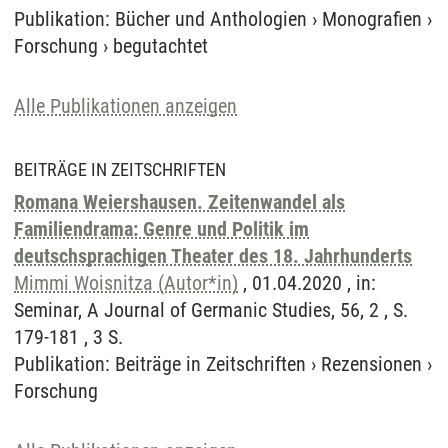
Publikation
:
Bücher und Anthologien
›
Monografien
›
Forschung
›
begutachtet
Alle Publikationen anzeigen
BEITRÄGE IN ZEITSCHRIFTEN
Romana Weiershausen. Zeitenwandel als
Familiendrama: Genre und Politik im
deutschsprachigen Theater des 18. Jahrhunderts
Mimmi Woisnitza (Autor*in)
, 01.04.2020 , in:
Seminar, A Journal of Germanic Studies, 56, 2 , S.
179-181 , 3 S.
Publikation
:
Beiträge in Zeitschriften
›
Rezensionen
›
Forschung