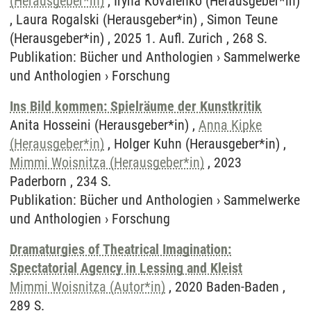
(Herausgeber*in)
, Iryna Kovalenko (Herausgeber*in)
, Laura Rogalski (Herausgeber*in) , Simon Teune
(Herausgeber*in) , 2025 1. Aufl. Zurich , 268 S.
Publikation
:
Bücher und Anthologien
›
Sammelwerke
und Anthologien
›
Forschung
Ins Bild kommen: Spielräume der Kunstkritik
Anita Hosseini (Herausgeber*in) ,
Anna Kipke
(Herausgeber*in)
, Holger Kuhn (Herausgeber*in) ,
Mimmi Woisnitza (Herausgeber*in)
, 2023
Paderborn , 234 S.
Publikation
:
Bücher und Anthologien
›
Sammelwerke
und Anthologien
›
Forschung
Dramaturgies of Theatrical Imagination:
Spectatorial Agency in Lessing and Kleist
Mimmi Woisnitza (Autor*in)
, 2020 Baden-Baden ,
289 S.