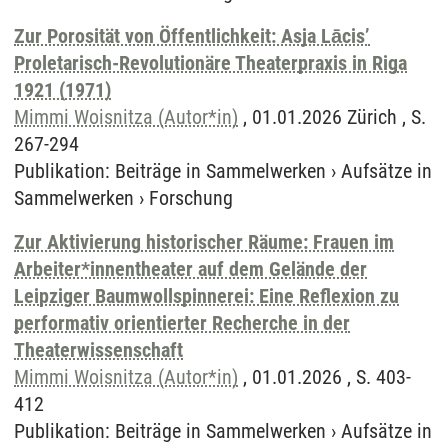
Zur Porosität von Öffentlichkeit: Asja Lācis’
Proletarisch-Revolutionäre Theaterpraxis in Riga
1921 (1971)
Mimmi Woisnitza (Autor*in)
, 01.01.2026 Zürich , S.
267-294
Publikation
:
Beiträge in Sammelwerken
›
Aufsätze in
Sammelwerken
›
Forschung
Zur Aktivierung historischer Räume: Frauen im
Arbeiter*innentheater auf dem Gelände der
Leipziger Baumwollspinnerei: Eine Reflexion zu
performativ orientierter Recherche in der
Theaterwissenschaft
Mimmi Woisnitza (Autor*in)
, 01.01.2026 , S. 403-
412
Publikation
:
Beiträge in Sammelwerken
›
Aufsätze in