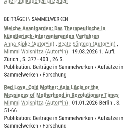
Alle Publikationen anzeigen
BEITRÄGE IN SAMMELWERKEN
Weiche Avantgarden: Das Therapeutische in
künstlerisch-intervenierenden Verfahren
Anna Kipke (Autor*in)
,
Beate Söntgen (Autor*in)
,
Mimmi Woisnitza (Autor*in)
, 19.03.2026 1. Aufl.
Zürich , S. 377–403 , 26 S.
Publikation
:
Beiträge in Sammelwerken
›
Aufsätze in
Sammelwerken
›
Forschung
Red Love, Cold Mother: Asja Lācis or the
Messiness of Motherhood in Revolutionary Times
Mimmi Woisnitza (Autor*in)
, 01.01.2026 Berlin , S.
51-66
Publikation
:
Beiträge in Sammelwerken
›
Aufsätze in
Sammelwerken
›
Forschung