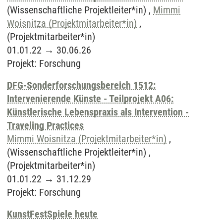
(Wissenschaftliche Projektleiter*in) ,
Mimmi
Woisnitza (Projektmitarbeiter*in)
,
(Projektmitarbeiter*in)
01.01.22
→
30.06.26
Projekt
:
Forschung
DFG-Sonderforschungsbereich 1512:
Intervenierende Künste - Teilprojekt A06:
Künstlerische Lebenspraxis als Intervention -
Traveling Practices
Mimmi Woisnitza (Projektmitarbeiter*in)
,
(Wissenschaftliche Projektleiter*in) ,
(Projektmitarbeiter*in)
01.01.22
→
31.12.29
Projekt
:
Forschung
KunstFestSpiele heute