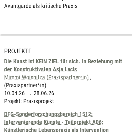
Avantgarde als kritische Praxis
PROJEKTE
Die Kunst ist KEIN ZIEL für sich. In Beziehung mit
der Konstruktivsten Asja Lacis
Mimmi Woisnitza (Praxispartner*in)
,
(Praxispartner*in)
10.04.26
→
28.06.26
Projekt
:
Praxisprojekt
DFG-Sonderforschungsbereich 1512:
Intervenierende Künste - Teilprojekt A06:
Künstlerische Lebenspraxis als Intervention