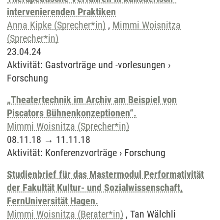
intervenierenden Praktiken
Anna Kipke (Sprecher*in)
,
Mimmi Woisnitza
(Sprecher*in)
23.04.24
Aktivität
:
Gastvorträge und -vorlesungen
›
Forschung
„Theatertechnik im Archiv am Beispiel von
Piscators Bühnenkonzeptionen“.
Mimmi Woisnitza (Sprecher*in)
08.11.18
→
11.11.18
Aktivität
:
Konferenzvorträge
›
Forschung
Studienbrief für das Mastermodul Performativität
der Fakultät Kultur- und Sozialwissenschaft,
FernUniversität Hagen.
Mimmi Woisnitza (Berater*in)
, Tan Wälchli