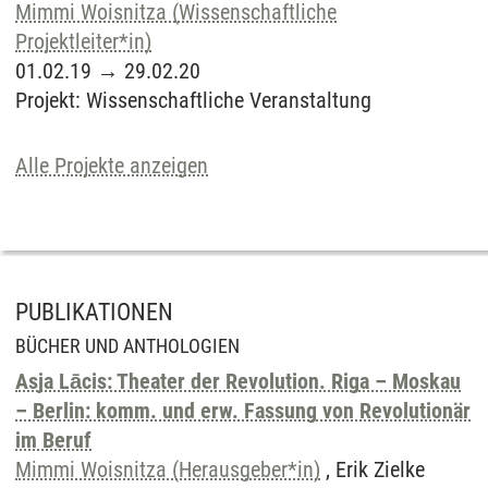
Mimmi Woisnitza (Wissenschaftliche
Projektleiter*in)
01.02.19
→
29.02.20
Projekt
:
Wissenschaftliche Veranstaltung
Alle Projekte anzeigen
PUBLIKATIONEN
BÜCHER UND ANTHOLOGIEN
Asja Lācis: Theater der Revolution. Riga – Moskau
– Berlin: komm. und erw. Fassung von Revolutionär
im Beruf
Mimmi Woisnitza (Herausgeber*in)
, Erik Zielke