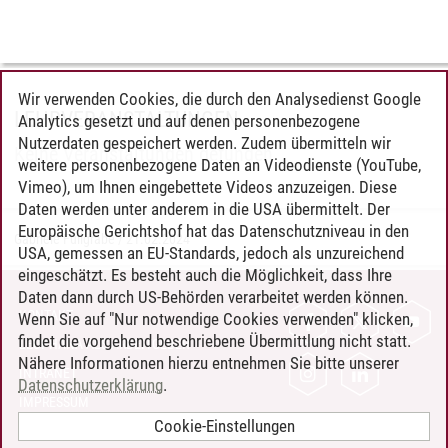
Wir verwenden Cookies, die durch den Analysedienst Google
LEHRVERANSTALTUNGEN
Analytics gesetzt und auf denen personenbezogene
Nutzerdaten gespeichert werden. Zudem übermitteln wir
Keine Veranstaltungen gefunden.
weitere personenbezogene Daten an Videodienste (YouTube,
Vimeo), um Ihnen eingebettete Videos anzuzeigen. Diese
Daten werden unter anderem in die USA übermittelt. Der
Europäische Gerichtshof hat das Datenschutzniveau in den
Gabriele Füllgrabe
/
21.02.2024
USA, gemessen an EU-Standards, jedoch als unzureichend
eingeschätzt. Es besteht auch die Möglichkeit, dass Ihre
Daten dann durch US-Behörden verarbeitet werden können.
KONTAKT
Wenn Sie auf "Nur notwendige Cookies verwenden" klicken,
findet die vorgehend beschriebene Übermittlung nicht statt.
LEUPHANA ALS ARBEITGEBER
Nähere Informationen hierzu entnehmen Sie bitte unserer
INTRANET
Datenschutzerklärung
.
IMPRESSUM
Cookie-Einstellungen
DATENSCHUTZ