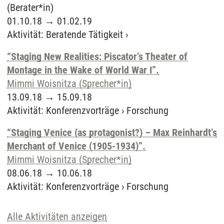
(Berater*in)
01.10.18
→
01.02.19
Aktivität
:
Beratende Tätigkeit
›
“Staging New Realities: Piscator’s Theater of
Montage in the Wake of World War I”.
Mimmi Woisnitza (Sprecher*in)
13.09.18
→
15.09.18
Aktivität
:
Konferenzvorträge
›
Forschung
“Staging Venice (as protagonist?) – Max Reinhardt’s
Merchant of Venice (1905-1934)”.
Mimmi Woisnitza (Sprecher*in)
08.06.18
→
10.06.18
Aktivität
:
Konferenzvorträge
›
Forschung
Alle Aktivitäten anzeigen