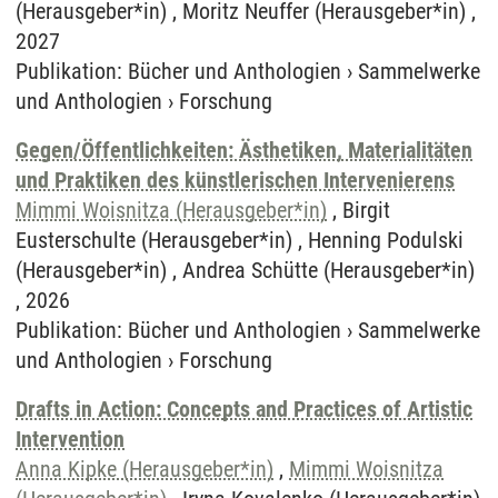
(Herausgeber*in) , Moritz Neuffer (Herausgeber*in) ,
2027
Publikation
:
Bücher und Anthologien
›
Sammelwerke
und Anthologien
›
Forschung
Gegen/Öffentlichkeiten: Ästhetiken, Materialitäten
und Praktiken des künstlerischen Intervenierens
Mimmi Woisnitza (Herausgeber*in)
, Birgit
Eusterschulte (Herausgeber*in) , Henning Podulski
(Herausgeber*in) , Andrea Schütte (Herausgeber*in)
, 2026
Publikation
:
Bücher und Anthologien
›
Sammelwerke
und Anthologien
›
Forschung
Drafts in Action: Concepts and Practices of Artistic
Intervention
Anna Kipke (Herausgeber*in)
,
Mimmi Woisnitza