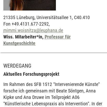
21335
Lüneburg,
Universitätsallee 1, C40.410
Fon +49.4131.677-2292,
mimmi.woisnitza
@
leuphana.de
Wiss. Mitarbeiter*in,
Professur für
Kunstgeschichte
WERDEGANG
Aktuelles Forschungsprojekt
Im Rahmen des SFB 1512 "Intervenierende Künste"
forsche ich gemeinsam mit Beate Söntgen, Anna
Kipke und Ana Druwe im Teilprojekt A06
"Künstlerische Lebenspraxis als Intervention". In der