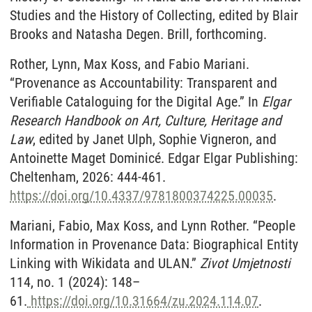
Studies and the History of Collecting,
edited by Blair
Brooks and Natasha Degen. Brill, forthcoming.
Rother, Lynn, Max Koss, and Fabio Mariani.
“Provenance as Accountability: Transparent and
Verifiable Cataloguing for
the Digital Age.” In
Elgar
Research Handbook on Art, Culture, Heritage and
Law
, edited by Janet Ulph, Sophie Vigneron, and
Antoinette
Maget Dominicé. Edgar Elgar Publishing:
Cheltenham, 2026: 444-46
1.
https://doi.org/10.4337/9781800374225.00035
.
Mariani, Fabio, Max Koss, and Lynn Rother. “People
Information in Provenance Data: Biographical Entity
Linking with Wikidata and ULAN.”
Zivot Umjetnosti
114, no. 1 (2024): 148–
61.
https://doi.org/10.31664/zu.2024.114.07
.