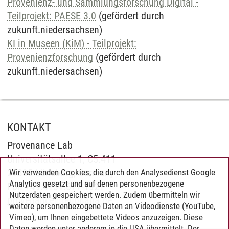
Provenienz- und Sammlungsforschung Digital -
Teilprojekt: PAESE 3.0
(gefördert durch
zukunft.niedersachsen)
KI in Museen (KiM) - Teilprojekt:
Provenienzforschung
(gefördert durch
zukunft.niedersachsen)
KONTAKT
Provenance Lab
Universitätsallee 1, C5.411
21335 Lüneburg, Germany
Wir verwenden Cookies, die durch den Analysedienst Google
Analytics gesetzt und auf denen personenbezogene
Fon +49.4131.677-1921
Nutzerdaten gespeichert werden. Zudem übermitteln wir
provenance
@
leuphana.de
weitere personenbezogene Daten an Videodienste (YouTube,
Vimeo), um Ihnen eingebettete Videos anzuzeigen. Diese
Daten werden unter anderem in die USA übermittelt. Der