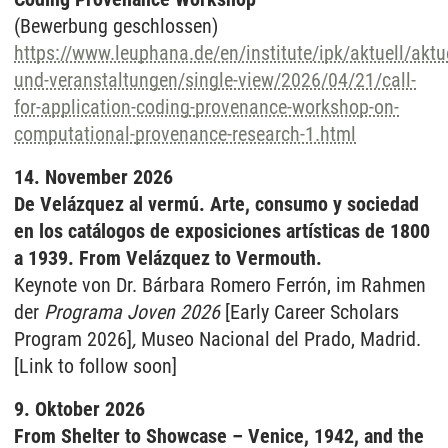
(Bewerbung geschlossen)
https://www.leuphana.de/en/institute/ipk/aktuell/aktue
und-veranstaltungen/single-view/2026/04/21/call-
for-application-coding-provenance-workshop-on-
computational-provenance-research-1.html
14. November 2026
De Velázquez al vermú. Arte, consumo y sociedad
en los catálogos de exposiciones artísticas de 1800
a 1939. From Velázquez to Vermouth.
Keynote von Dr. Bárbara Romero Ferrón, im Rahmen
der
Programa Joven 2026
[Early Career Scholars
Program 2026]
,
Museo Nacional del Prado, Madrid.
[Link to follow soon]
9. Oktober 2026
From Shelter to Showcase – Venice, 1942, and the