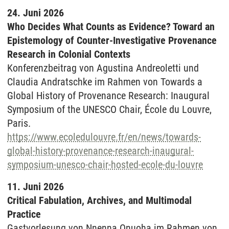
24. Juni 2026
Who Decides What Counts as Evidence? Toward an
Epistemology of Counter-Investigative Provenance
Research in Colonial Contexts
Konferenzbeitrag von Agustina Andreoletti und
Claudia Andratschke im Rahmen von Towards a
Global History of Provenance Research: Inaugural
Symposium of the UNESCO Chair, École du Louvre,
Paris.
https://www.ecoledulouvre.fr/en/news/towards-
global-history-provenance-research-inaugural-
symposium-unesco-chair-hosted-ecole-du-louvre
11. Juni 2026
Critical Fabulation, Archives, and Multimodal
Practice
Gastvorlesung von Nnenna Onuoha im Rahmen von