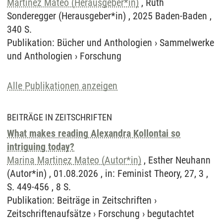
Martinez Mateo (Herausgeber*in)
, Ruth
Sonderegger (Herausgeber*in) , 2025 Baden-Baden ,
340 S.
Publikation
:
Bücher und Anthologien
›
Sammelwerke
und Anthologien
›
Forschung
Alle Publikationen anzeigen
BEITRÄGE IN ZEITSCHRIFTEN
What makes reading Alexandra Kollontai so
intriguing today?
Marina Martinez Mateo (Autor*in)
, Esther Neuhann
(Autor*in) , 01.08.2026 , in: Feminist Theory, 27, 3 ,
S. 449-456 , 8 S.
Publikation
:
Beiträge in Zeitschriften
›
Zeitschriftenaufsätze
›
Forschung
›
begutachtet