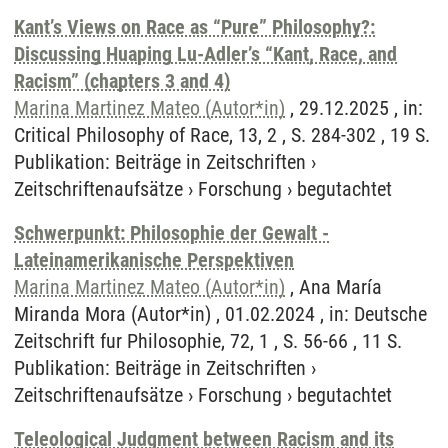
Kant’s Views on Race as “Pure” Philosophy?:
Discussing Huaping Lu-Adler’s “Kant, Race, and
Racism” (chapters 3 and 4)
Marina Martinez Mateo (Autor*in)
, 29.12.2025 , in:
Critical Philosophy of Race, 13, 2 , S. 284-302 , 19 S.
Publikation
:
Beiträge in Zeitschriften
›
Zeitschriftenaufsätze
›
Forschung
›
begutachtet
Schwerpunkt: Philosophie der Gewalt -
Lateinamerikanische Perspektiven
Marina Martinez Mateo (Autor*in)
, Ana María
Miranda Mora (Autor*in) , 01.02.2024 , in: Deutsche
Zeitschrift fur Philosophie, 72, 1 , S. 56-66 , 11 S.
Publikation
:
Beiträge in Zeitschriften
›
Zeitschriftenaufsätze
›
Forschung
›
begutachtet
Teleological Judgment between Racism and its