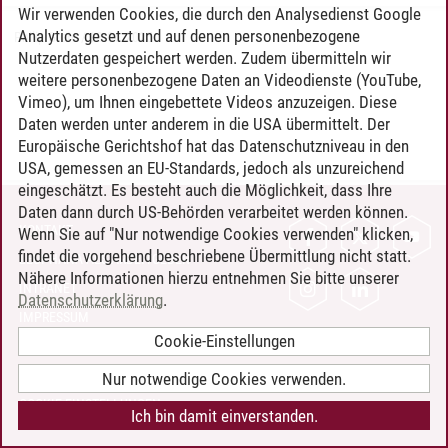
Wir verwenden Cookies, die durch den Analysedienst Google
Analytics gesetzt und auf denen personenbezogene
Philip Grote
/
18.06.2025
Nutzerdaten gespeichert werden. Zudem übermitteln wir
weitere personenbezogene Daten an Videodienste (YouTube,
Vimeo), um Ihnen eingebettete Videos anzuzeigen. Diese
Daten werden unter anderem in die USA übermittelt. Der
Europäische Gerichtshof hat das Datenschutzniveau in den
USA, gemessen an EU-Standards, jedoch als unzureichend
eingeschätzt. Es besteht auch die Möglichkeit, dass Ihre
Daten dann durch US-Behörden verarbeitet werden können.
KONTAKT
Wenn Sie auf "Nur notwendige Cookies verwenden" klicken,
findet die vorgehend beschriebene Übermittlung nicht statt.
LEUPHANA ALS ARBEITGEBER
Nähere Informationen hierzu entnehmen Sie bitte unserer
INTRANET
Datenschutzerklärung
.
IMPRESSUM
Cookie-Einstellungen
DATENSCHUTZ
BARRIEREFREIHEIT
Nur notwendige Cookies verwenden.
COOKIE-EINSTELLUNGEN
Ich bin damit einverstanden.