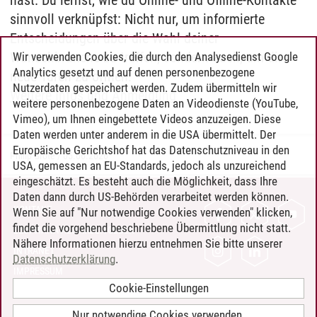
hast. Du lernst, wie du Online- und Offline-Kontakte
sinnvoll verknüpfst: Nicht nur, um informierte
Entscheidungen über die Wahl deiner
Wunschbranche zu treffen, sondern auch, um dir
Wir verwenden Cookies, die durch den Analysedienst Google
Analytics gesetzt und auf denen personenbezogene
neue Türen zu öffnen.
Nutzerdaten gespeichert werden. Zudem übermitteln wir
Weitere Infos und Anmeldung
weitere personenbezogene Daten an Videodienste (YouTube,
Vimeo), um Ihnen eingebettete Videos anzuzeigen. Diese
Daten werden unter anderem in die USA übermittelt. Der
Europäische Gerichtshof hat das Datenschutzniveau in den
Philip Grote
/
05.06.2026
USA, gemessen an EU-Standards, jedoch als unzureichend
eingeschätzt. Es besteht auch die Möglichkeit, dass Ihre
Daten dann durch US-Behörden verarbeitet werden können.
KONTAKT
Wenn Sie auf "Nur notwendige Cookies verwenden" klicken,
findet die vorgehend beschriebene Übermittlung nicht statt.
LEUPHANA ALS ARBEITGEBER
Nähere Informationen hierzu entnehmen Sie bitte unserer
INTRANET
Datenschutzerklärung
.
IMPRESSUM
Cookie-Einstellungen
DATENSCHUTZ
BARRIEREFREIHEIT
Nur notwendige Cookies verwenden.