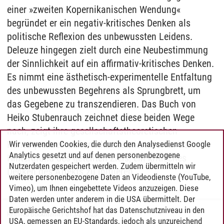
einer »zweiten Kopernikanischen Wendung«
begründet er ein negativ-kritisches Denken als
politische Reflexion des unbewussten Leidens.
Deleuze hingegen zielt durch eine Neubestimmung
der Sinnlichkeit auf ein affirmativ-kritisches Denken.
Es nimmt eine ästhetisch-experimentelle Entfaltung
des unbewussten Begehrens als Sprungbrett, um
das Gegebene zu transzendieren. Das Buch von
Heiko Stubenrauch zeichnet diese beiden Wege
nach, zeigt ihre gesellschaftstheoretischen
Konsequenzen auf und konfrontiert sie vor dem
Wir verwenden Cookies, die durch den Analysedienst Google
Analytics gesetzt und auf denen personenbezogene
Hintergrund des geteilten Ziels, ein kritisches
Nutzerdaten gespeichert werden. Zudem übermitteln wir
Denken des Affekts zu initiieren.
weitere personenbezogene Daten an Videodienste (YouTube,
Vimeo), um Ihnen eingebettete Videos anzuzeigen. Diese
Daten werden unter anderem in die USA übermittelt. Der
Europäische Gerichtshof hat das Datenschutzniveau in den
Reinhild Böckmann
/
01.02.2023
USA, gemessen an EU-Standards, jedoch als unzureichend