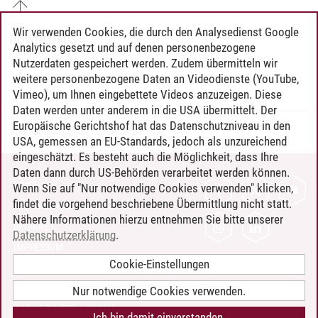
Wir verwenden Cookies, die durch den Analysedienst Google
DOWNLOADS
Analytics gesetzt und auf denen personenbezogene
Nutzerdaten gespeichert werden. Zudem übermitteln wir
weitere personenbezogene Daten an Videodienste (YouTube,
Vimeo), um Ihnen eingebettete Videos anzuzeigen. Diese
Daten werden unter anderem in die USA übermittelt. Der
Europäische Gerichtshof hat das Datenschutzniveau in den
International Center
/
27.06.2024
USA, gemessen an EU-Standards, jedoch als unzureichend
eingeschätzt. Es besteht auch die Möglichkeit, dass Ihre
Daten dann durch US-Behörden verarbeitet werden können.
KONTAKT
Wenn Sie auf "Nur notwendige Cookies verwenden" klicken,
findet die vorgehend beschriebene Übermittlung nicht statt.
LEUPHANA ALS ARBEITGEBER
Nähere Informationen hierzu entnehmen Sie bitte unserer
INTRANET
Datenschutzerklärung
.
IMPRESSUM
Cookie-Einstellungen
DATENSCHUTZ
BARRIEREFREIHEIT
Nur notwendige Cookies verwenden.
COOKIE-EINSTELLUNGEN
Ich bin damit einverstanden.