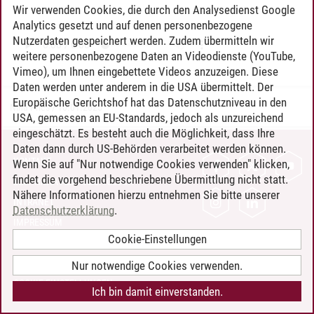
Wir verwenden Cookies, die durch den Analysedienst Google
Analytics gesetzt und auf denen personenbezogene
Nutzerdaten gespeichert werden. Zudem übermitteln wir
weitere personenbezogene Daten an Videodienste (YouTube,
Vimeo), um Ihnen eingebettete Videos anzuzeigen. Diese
Daten werden unter anderem in die USA übermittelt. Der
Europäische Gerichtshof hat das Datenschutzniveau in den
Nina Pries
/
10.01.2025
USA, gemessen an EU-Standards, jedoch als unzureichend
eingeschätzt. Es besteht auch die Möglichkeit, dass Ihre
Daten dann durch US-Behörden verarbeitet werden können.
KONTAKT
Wenn Sie auf "Nur notwendige Cookies verwenden" klicken,
findet die vorgehend beschriebene Übermittlung nicht statt.
LEUPHANA ALS ARBEITGEBER
Nähere Informationen hierzu entnehmen Sie bitte unserer
INTRANET
Datenschutzerklärung
.
IMPRESSUM
Cookie-Einstellungen
DATENSCHUTZ
BARRIEREFREIHEIT
Nur notwendige Cookies verwenden.
COOKIE-EINSTELLUNGEN
Ich bin damit einverstanden.