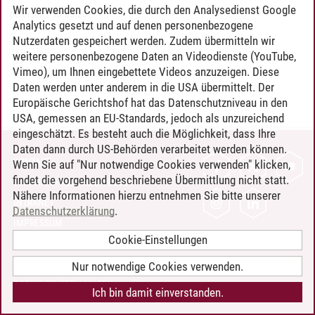
Wir verwenden Cookies, die durch den Analysedienst Google
peterson
/
10.05.2017
Analytics gesetzt und auf denen personenbezogene
Nutzerdaten gespeichert werden. Zudem übermitteln wir
weitere personenbezogene Daten an Videodienste (YouTube,
Vimeo), um Ihnen eingebettete Videos anzuzeigen. Diese
Daten werden unter anderem in die USA übermittelt. Der
Europäische Gerichtshof hat das Datenschutzniveau in den
USA, gemessen an EU-Standards, jedoch als unzureichend
eingeschätzt. Es besteht auch die Möglichkeit, dass Ihre
Daten dann durch US-Behörden verarbeitet werden können.
KONTAKT
Wenn Sie auf "Nur notwendige Cookies verwenden" klicken,
findet die vorgehend beschriebene Übermittlung nicht statt.
LEUPHANA ALS ARBEITGEBER
Nähere Informationen hierzu entnehmen Sie bitte unserer
INTRANET
Datenschutzerklärung
.
IMPRESSUM
Cookie-Einstellungen
DATENSCHUTZ
BARRIEREFREIHEIT
Nur notwendige Cookies verwenden.
COOKIE-EINSTELLUNGEN
Ich bin damit einverstanden.