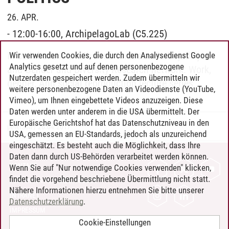
26. APR.
- 12:00-16:00, ArchipelagoLab (C5.225)
In collaboration with Prof. Dr. Manuela Bojadzijev
Wir verwenden Cookies, die durch den Analysedienst Google
Analytics gesetzt und auf denen personenbezogene
and Gender and Diversity Research network: Work,
Nutzerdaten gespeichert werden. Zudem übermitteln wir
gender, And social reproduction lecture series
weitere personenbezogene Daten an Videodienste (YouTube,
Vimeo), um Ihnen eingebettete Videos anzuzeigen. Diese
Daten werden unter anderem in die USA übermittelt. Der
Europäische Gerichtshof hat das Datenschutzniveau in den
peterson
/
26.04.2017
USA, gemessen an EU-Standards, jedoch als unzureichend
eingeschätzt. Es besteht auch die Möglichkeit, dass Ihre
Daten dann durch US-Behörden verarbeitet werden können.
KONTAKT
Wenn Sie auf "Nur notwendige Cookies verwenden" klicken,
findet die vorgehend beschriebene Übermittlung nicht statt.
LEUPHANA ALS ARBEITGEBER
Nähere Informationen hierzu entnehmen Sie bitte unserer
INTRANET
Datenschutzerklärung
.
IMPRESSUM
Cookie-Einstellungen
DATENSCHUTZ