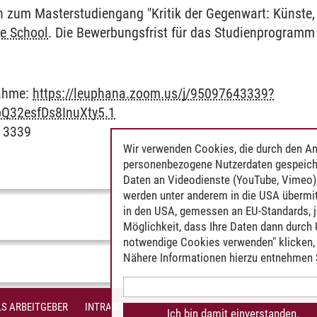
n zum Masterstudiengang "Kritik der Gegenwart: Künste, 
e School
. Die Bewerbungsfrist für das Studienprogramm 
nahme:
https://leuphana.zoom.us/j/95097643339?
Q32esfDs8InuXty5.1
4 3339
Wir verwenden Cookies, die durch den An
personenbezogene Nutzerdaten gespeich
Daten an Videodienste (YouTube, Vimeo),
werden unter anderem in die USA übermit
in den USA, gemessen an EU-Standards, j
Möglichkeit, dass Ihre Daten dann durch
notwendige Cookies verwenden" klicken, f
Nähere Informationen hierzu entnehmen S
S ARBEITGEBER
INTRANET
IMPRESSUM
DATENSCHUTZ
BARR
Ich bin damit einverstanden.