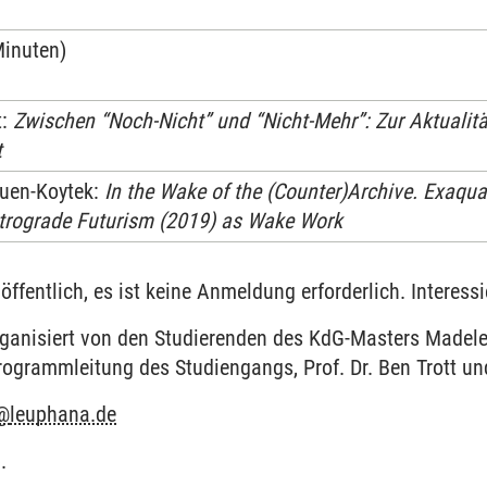
Minuten)
t:
Zwischen “Noch-Nicht” und “Nicht-Mehr”: Zur Aktualitä
t
uen-Koytek:
In the Wake of the (Counter)Archive. Exaqu
etrograde Futurism (2019) as Wake Work
 öffentlich, es ist keine Anmeldung erforderlich. Interes
rganisiert von den Studierenden des KdG-Masters Madele
rogrammleitung des Studiengangs, Prof. Dr. Ben Trott un
@
leuphana.de
.