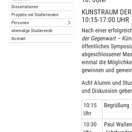
Dissertationen
KUNSTRAUM DER 
Projekte mit Studierenden
10:15-17:00 UHR
Personen
Untermenu Personen
Nach einer erfolgrei
ehemalige Studierende
der Gegenwart – Küns
Kontakt
öffentliches Symposiu
abgeschlossener Mas
einmal die Möglichkei
gewinnen und gemein
Acht Alumni und Stud
und Diskussion gebe
10:15
Begrüßung
Uhr
10:30
Paul Wallen