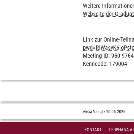
Weitere Informatione
Webseite der Graduat
Link zur Online-Teil
pwd=RIWasyK6ioPstp
Meeting-ID: 950 976
Kenncode: 179004
Alexa Vaagt
/
10.06.2026
KONTAKT
LEUPHANA AL