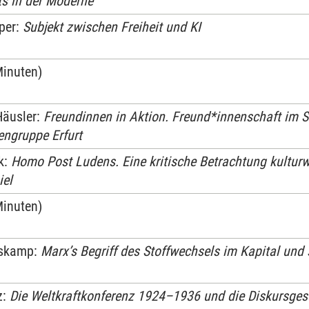
s in der Moderne
per:
Subjekt zwischen Freiheit und KI
Minuten)
Häusler:
Freundinnen in Aktion. Freund*innenschaft im 
engruppe Erfurt
k:
Homo Post Ludens. Eine kritische Betrachtung kulturw
iel
Minuten)
uskamp:
Marx’s Begriff des Stoffwechsels im Kapital und
z:
Die Weltkraftkonferenz 1924–1936 und die Diskursges