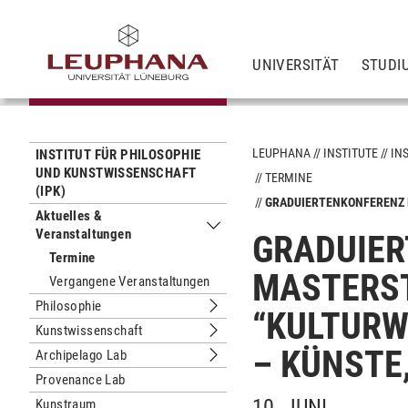
UNIVERSITÄT
STUDI
LEUPHANA
INSTITUTE
IN
INSTITUT FÜR PHILOSOPHIE
UND KUNSTWISSENSCHAFT
TERMINE
(IPK)
GRADUIERTENKONFERENZ 
Aktuelles &
Veranstaltungen
Untermenu Aktuelles & Veranstaltun
GRADUIER
Termine
MASTERS
Vergangene Veranstaltungen
Philosophie
“KULTURW
Untermenu Philosophie
Kunstwissenschaft
Untermenu Kunstwissenschaft
– KÜNSTE
Archipelago Lab
Untermenu Archipelago Lab
Provenance Lab
10. JUNI
Kunstraum