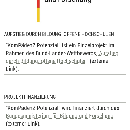
AUFSTIEG DURCH BILDUNG: OFFENE HOCHSCHULEN
"KomPädenZ Potenzial" ist ein Ein­zel­pro­jekt im
Rah­men des Bund-Länder-Wett­be­werbs
"Auf­stieg
durch Bil­dung: of­fe­ne Hoch­schu­len"
(externer
Link).
PROJEKTFINANZIERUNG
"KomPädenZ Potenzial" wird finanziert durch das
Bundesministerium für Bildung und Forschung
(externer Link).