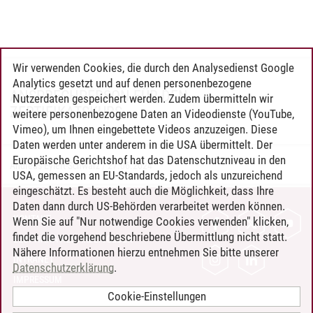
Wir verwenden Cookies, die durch den Analysedienst Google
Analytics gesetzt und auf denen personenbezogene
ANSPRECHPERSON FÜR DEN
Nutzerdaten gespeichert werden. Zudem übermitteln wir
ZERTIFIKATSKURS
weitere personenbezogene Daten an Videodienste (YouTube,
Vimeo), um Ihnen eingebettete Videos anzuzeigen. Diese
Daten werden unter anderem in die USA übermittelt. Der
Europäische Gerichtshof hat das Datenschutzniveau in den
Andreas Eylert-Schwarz
/
27.06.2024
USA, gemessen an EU-Standards, jedoch als unzureichend
eingeschätzt. Es besteht auch die Möglichkeit, dass Ihre
Daten dann durch US-Behörden verarbeitet werden können.
KONTAKT
Wenn Sie auf "Nur notwendige Cookies verwenden" klicken,
findet die vorgehend beschriebene Übermittlung nicht statt.
LEUPHANA ALS ARBEITGEBER
Nähere Informationen hierzu entnehmen Sie bitte unserer
INTRANET
Datenschutzerklärung
.
IMPRESSUM
Cookie-Einstellungen
DATENSCHUTZ