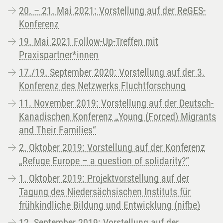
20. – 21. Mai 2021: Vorstellung auf der ReGES-
Konferenz
19. Mai 2021 Follow-Up-Treffen mit
Praxispartner*innen
17./19. September 2020: Vorstellung auf der 3.
Konferenz des Netzwerks Fluchtforschung
11. November 2019: Vorstellung auf der Deutsch-
Kanadischen Konferenz „Young (Forced) Migrants
and Their Families“
2. Oktober 2019: Vorstellung auf der Konferenz
„Refuge Europe – a question of solidarity?“
1. Oktober 2019: Projektvorstellung auf der
Tagung des Niedersächsischen Instituts für
frühkindliche Bildung und Entwicklung (nifbe)
12. September 2019: Vorstellung auf der