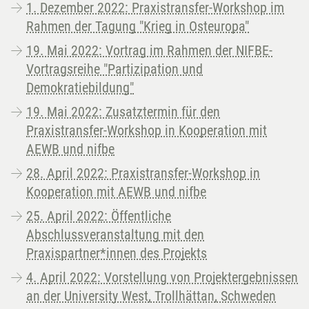
1. Dezember 2022: Praxistransfer-Workshop im
Rahmen der Tagung "Krieg in Osteuropa"
19. Mai 2022: Vortrag im Rahmen der NIFBE-
Vortragsreihe "Partizipation und
Demokratiebildung"
19. Mai 2022: Zusatztermin für den
Praxistransfer-Workshop in Kooperation mit
AEWB und nifbe
28. April 2022: Praxistransfer-Workshop in
Kooperation mit AEWB und nifbe
25. April 2022: Öffentliche
Abschlussveranstaltung mit den
Praxispartner*innen des Projekts
4. April 2022: Vorstellung von Projektergebnissen
an der University West, Trollhättan, Schweden