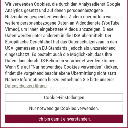
Im Rahmen der vom BMBF geförderten Studie
Wir verwenden Cookies, die durch den Analysedienst Google
„ReGES – Refugees in the German Educational
Analytics gesetzt und auf denen personenbezogene
Nutzerdaten gespeichert werden. Zudem übermitteln wir
System“ lud das Leibniz Institut für Bildungsverläufe
weitere personenbezogene Daten an Videodienste (YouTube,
zu einer virtuellen Konferenz und einem
Vimeo), um Ihnen eingebettete Videos anzuzeigen. Diese
interdisziplinären Austausch zum
Daten werden unter anderem in die USA übermittelt. Der
Thema „Angekommen? Zur Situation von
Europäische Gerichtshof hat das Datenschutzniveau in den
USA, gemessen an EU-Standards, jedoch als unzureichend
geflüchteten Kindern und Jugendlichen im
eingeschätzt. Es besteht auch die Möglichkeit, dass Ihre
deutschen Bildungssystem“ ein. Hila Kakar und
Daten dann durch US-Behörden verarbeitet werden können.
Laura Wenzel stellten hier erste multimethodische
Wenn Sie auf "Nur notwendige Cookies verwenden" klicken,
Ergebnisse zu Bedingungen und Prozessen des
findet die vorgehend beschriebene Übermittlung nicht statt.
Nähere Informationen hierzu entnehmen Sie bitte unserer
Vertrauensaufbaus geflüchteter Eltern gegenüber
Datenschutzerklärung
.
frühpädagogischen Angeboten vor.
Cookie-Einstellungen
Nur notwendige Cookies verwenden.
19. MAI 2021 FOLLOW-UP-TREFFEN MIT
Ich bin damit einverstanden.
PRAXISPARTNER*INNEN