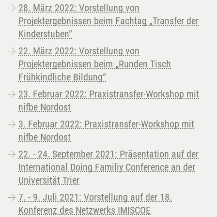
28. März 2022: Vorstellung von
Projektergebnissen beim Fachtag „Transfer der
Kinderstuben“
22. März 2022: Vorstellung von
Projektergebnissen beim „Runden Tisch
Frühkindliche Bildung“
23. Februar 2022: Praxistransfer-Workshop mit
nifbe Nordost
3. Februar 2022: Praxistransfer-Workshop mit
nifbe Nordost
22. - 24. September 2021: Präsentation auf der
International Doing Familiy Conference an der
Universität Trier
7. - 9. Juli 2021: Vorstellung auf der 18.
Konferenz des Netzwerks IMISCOE