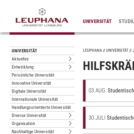
UNIVERSITÄT
STUDI
LEUPHANA
UNIVERSITÄT
UNIVERSITÄT
Aktuelles
HILFSKRÄ
Untermenu Aktuelles
Entwicklung
Untermenu Entwicklung
Persönliche Universität
Innovative Universität
03.
AUG.
Studentisch
Digitale Universität
Internationale Universität
Handlungsorientierte Universität
Diverse Universität
30.
JULI
Studentisch
Untermenu Diverse Universität
Organisation
Untermenu Organisation
Nachhaltige Universität