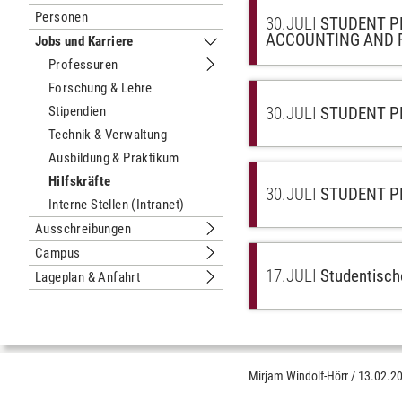
Untermenu Nachhaltige Universität
Personen
30.
JULI
STUDENT P
ACCOUNTING AND 
Jobs und Karriere
Untermenu Jobs und Karriere
Professuren
Untermenu Professuren
Forschung & Lehre
30.
JULI
STUDENT P
Stipendien
Technik & Verwaltung
Ausbildung & Praktikum
Hilfskräfte
30.
JULI
STUDENT P
Interne Stellen (Intranet)
Ausschreibungen
Untermenu Ausschreibungen
Campus
Untermenu Campus
17.
JULI
Studentisch
Lageplan & Anfahrt
Untermenu Lageplan & Anfahrt
Mirjam Windolf-Hörr
/
13.02.2