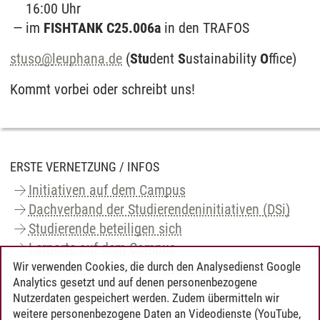
16:00 Uhr
im
FISHTANK C25.006a
in den TRAFOS
stuso
@
leuphana.de
(
Stu
dent
S
ustainability
O
ffice)
Kommt vorbei oder schreibt uns!
ERSTE VERNETZUNG / INFOS
Initiativen auf dem Campus
Dachverband der Studierendeninitiativen (DSi)
Studierende beteiligen sich
Lernorte auf dem Campus
Allgemeiner Student*innenausschuss (AStA)
Wir verwenden Cookies, die durch den Analysedienst Google
Analytics gesetzt und auf denen personenbezogene
Fallstudienbüro - studentische
Nutzerdaten gespeichert werden. Zudem übermitteln wir
Forschungsprojekte
weitere personenbezogene Daten an Videodienste (YouTube,