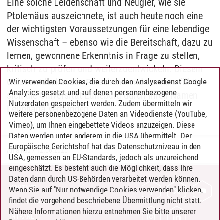
Eine solche Leidenschaft und Neugier, wie sie
Ptolemäus auszeichnete, ist auch heute noch eine
der wichtigsten Voraussetzungen für eine lebendige
Wissenschaft – ebenso wie die Bereitschaft, dazu zu
lernen, gewonnene Erkenntnis in Frage zu stellen,
kritisch zu prüfen und weiterzuentwickeln. Diesem
Geist entdeckenden Forschens und Lernens fühlt
Wir verwenden Cookies, die durch den Analysedienst Google
Analytics gesetzt und auf denen personenbezogene
sich die Universität Lüneburg durch ihren Namen
Nutzerdaten gespeichert werden. Zudem übermitteln wir
Leuphana verbunden.
weitere personenbezogene Daten an Videodienste (YouTube,
Vimeo), um Ihnen eingebettete Videos anzuzeigen. Diese
Daten werden unter anderem in die USA übermittelt. Der
Europäische Gerichtshof hat das Datenschutzniveau in den
Anja Rau
/
12.06.2025
USA, gemessen an EU-Standards, jedoch als unzureichend
eingeschätzt. Es besteht auch die Möglichkeit, dass Ihre
Daten dann durch US-Behörden verarbeitet werden können.
KONTAKT
Wenn Sie auf "Nur notwendige Cookies verwenden" klicken,
findet die vorgehend beschriebene Übermittlung nicht statt.
LEUPHANA ALS ARBEITGEBER
Nähere Informationen hierzu entnehmen Sie bitte unserer
INTRANET