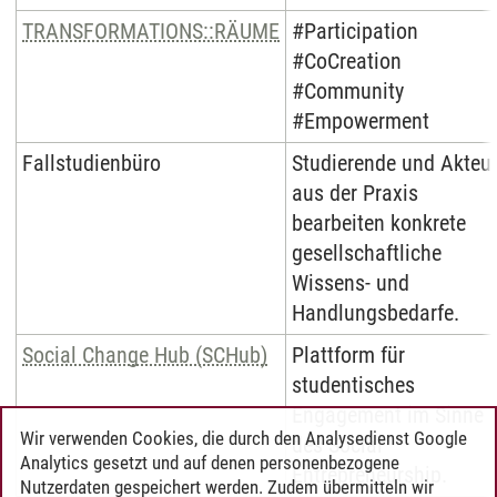
TRANSFORMATIONS::RÄUME
#Participation
#CoCreation
#Community
#Empowerment
Fallstudienbüro
Studierende und Akteu
aus der Praxis
bearbeiten konkrete
gesellschaftliche
Wissens- und
Handlungsbedarfe.
Social Change Hub (SCHub)
Plattform für
studentisches
Engagement im Sinne
Wir verwenden Cookies, die durch den Analysedienst Google
des Social
Analytics gesetzt und auf denen personenbezogene
Entrepreneurship.
Nutzerdaten gespeichert werden. Zudem übermitteln wir