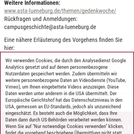
Weitere Informationen:
www.asta-lueneburg.de/themen/gedenkwoche/
Rückfragen und Anmeldungen:
campusgeschichte@asta-lueneburg.de
Eine nähere Erläuterung des Vorgehens finden Sie
hier:
enc.arolsen-archives.org/ueber-
Wir verwenden Cookies, die durch den Analysedienst Google
everynamecounts/behindthescenes/
Analytics gesetzt und auf denen personenbezogene
Nutzerdaten gespeichert werden. Zudem übermitteln wir
weitere personenbezogene Daten an Videodienste (YouTube,
Vimeo), um Ihnen eingebettete Videos anzuzeigen. Diese
Daten werden unter anderem in die USA übermittelt. Der
Europäische Gerichtshof hat das Datenschutzniveau in den
Henning Zühlsdorff
/
03.11.2021
USA, gemessen an EU-Standards, jedoch als unzureichend
eingeschätzt. Es besteht auch die Möglichkeit, dass Ihre
Daten dann durch US-Behörden verarbeitet werden können.
KONTAKT
Wenn Sie auf "Nur notwendige Cookies verwenden" klicken,
findet die vorgehend beschriebene Übermittlung nicht statt.
LEUPHANA ALS ARBEITGEBER